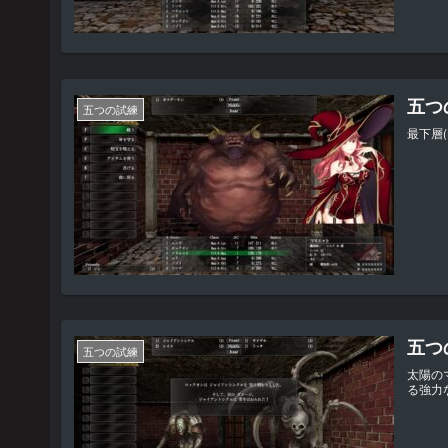
五つの
五つの試練
最下層
五つの
五つの試練
太陽の
る強力