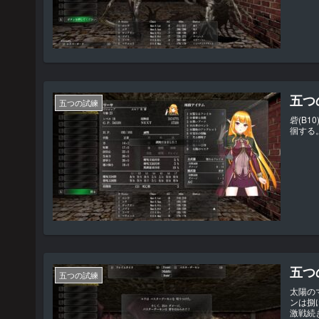
五つの
五つの試練
砦(B
徊する
五つの
五つの試練
太陽の
ンは捌
激戦続