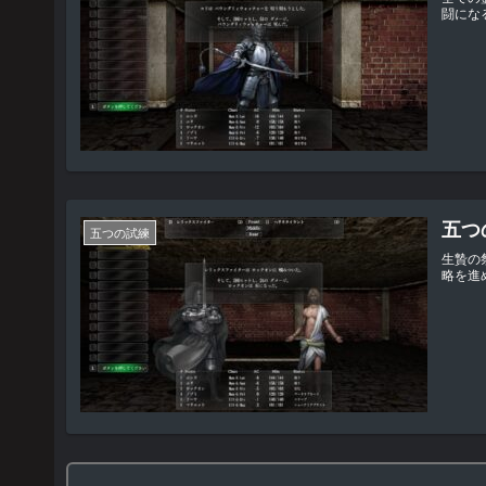
闘にな
五つの
五つの試練
生贄の
略を進