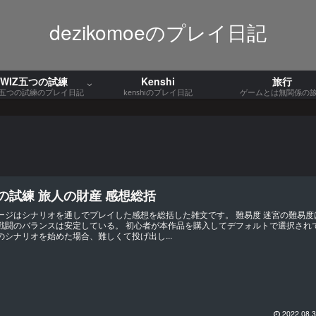
dezikomoeのプレイ日記
WIZ五つの試練
Kenshi
旅行
Z五つの試練のプレイ日記
kenshiのプレイ日記
ゲームとは無関係の
の試練 旅人の財産 感想総括
ージはシナリオを通しでプレイした感想を総括した雑文です。 難易度 迷宮の難易度
戦闘のバランスは安定している。 初心者が本作品を購入してデフォルトで選択され
のシナリオを始めた場合、難しくて投げ出し...
2022.08.