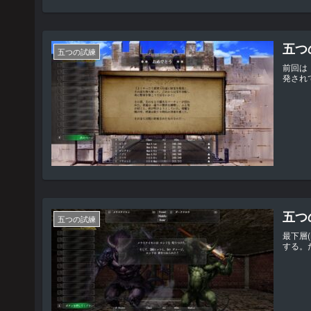
五つの
五つの試練
前回は
発され
五つの
五つの試練
最下層
する。