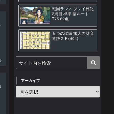
戦国ランス プレイ日記
2周目 標準 蘭ルート
T75 82点
連
五つの試練 旅人の財産
遺跡２Ｆ(B04)
30
アーカイブ
着