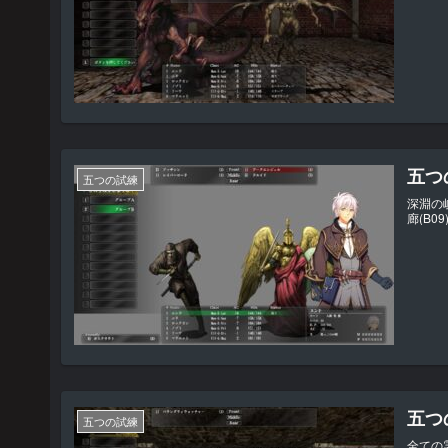
五つの
五つの試練
深淵の
廊(B
五つの
五つの試練
全ての