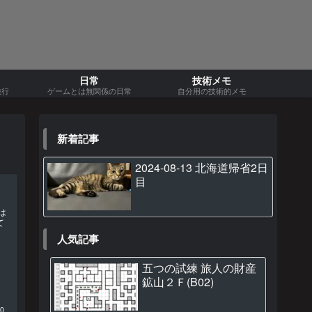
日常
技術メモ
旅行
ゲームとは無関係の日常
自分用の技術的メモ
新着記事
2024-08-13 北海道帰省2日
目
は
て
人気記事
五つの試練 旅人の財産
鉱山２Ｆ(B02)
30