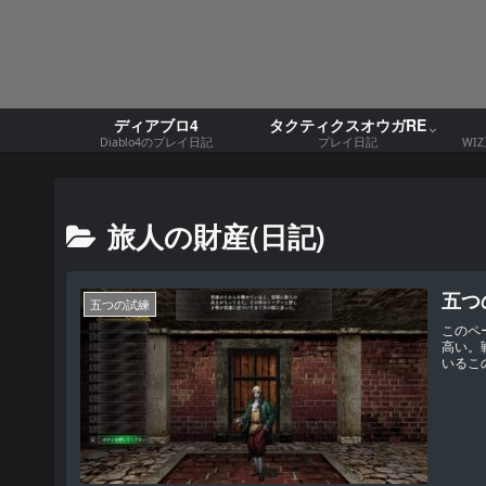
ディアブロ4
タクティクスオウガRE
Diablo4のプレイ日記
プレイ日記
WI
旅人の財産(日記)
五つ
五つの試練
このペ
高い。
いるこ