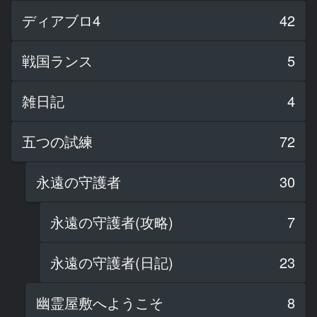
ディアブロ4
42
戦国ランス
5
雑日記
4
五つの試練
72
永遠の守護者
30
永遠の守護者(攻略)
7
永遠の守護者(日記)
23
幽霊屋敷へようこそ
8