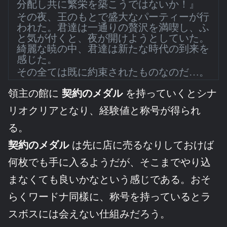
分配し共に繁栄を築こうではないか！』
その夜、王のもとで盛大なパーティーが行
われた。君達は一通りの贅沢を満喫し、ふ
と気が付くと、夜が開けようとしていた。
綺麗な暁の中、君達は新たな時代の到来を
感じた。
その全ては既に約束されたものなのだ…。
領主の館に
契約のメダル
を持っていくとシナ
リオクリアとなり、経験値と称号が得られ
る。
契約のメダル
は先に店に売るなりしておけば
何枚でも手に入るようだが、そこまでやり込
まなくても良いかなという感じである。おそ
らくワードナ同樣に、称号を持っているとラ
スボスには会えない仕組みだろう。