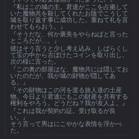
『私はこの城の主。君達がここを占拠して
いた魔物共を殺してくれたお陰でこうして
城を取り返す事に成功した。重ねて礼を言
わせてもらおう。』
『そうだな、何か褒美をやらねばと言った
ところだが…。』
彼はそう言うと少し考え込み、しばらくし
て宝の中から古ぼけたコインを取り出し、
次の様に言った。
『この奥の部屋はな、魔物共には隠してお
いたのだが、我が城の財物が隠してあ
る。』
『その財物はこの河を渡る旅人達の土産
物。今日より君達にもこの財産を共有する
権利をやろう。どうだね？我が友人よ。』
『これは我が契約の証。受け取るが良
い。』
そう言って男はにこやかな表情を浮かべ
た。