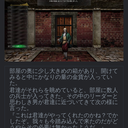
部屋の奥に少し大きめの箱があり、開けて
みると中にかなりの量の金貨が入ってい
た。
君達がそれらを眺めていると、部屋に数人
の兵士が入ってきた。その中のリーダーと
思わしき男が君達に近づいてきて次の様に
言った。
『これは君達がやってくれたのかね？でか
したぞ。我々も今踏み込んで来たのだがど
うやらその必要は無かったようだ。』