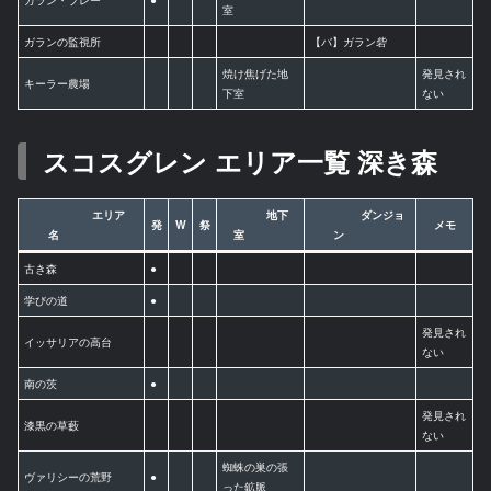
室
ガランの監視所
【バ】ガラン砦
焼け焦げた地
発見され
キーラー農場
下室
ない
スコスグレン エリア一覧 深き森
エリア
地下
ダンジョ
発
W
祭
メモ
名
室
ン
古き森
●
学びの道
●
発見され
イッサリアの高台
ない
南の茨
●
発見され
漆黒の草藪
ない
蜘蛛の巣の張
ヴァリシーの荒野
●
った鉱脈