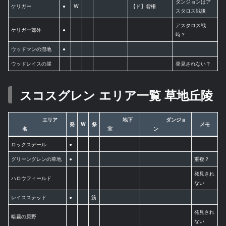
ダンジョンはア
ケリガー
●
W
【ド】砦柵
スタロス戦後
アスタロス戦
ケリガー郊外
●
時？
ウッドマンの湿地
●
ウッドレイスの崖
発見されない？
スコスグレン エリア一覧 草地丘陵
エリア
地下
ダンジョ
発
W
祭
メモ
名
室
ン
ロックスデール
●
グリーングレンの草地
●
重複？
発見され
ハロウフィールド
ない
レイスステッド
●
筋
発見され
暗霧の原野
ない