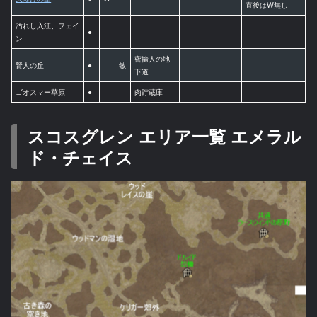
直後はW無し
汚れし入江、フェイ
●
ン
密輸人の地
賢人の丘
●
敏
下道
ゴオスマー草原
●
肉貯蔵庫
スコスグレン エリア一覧 エメラル
ド・チェイス