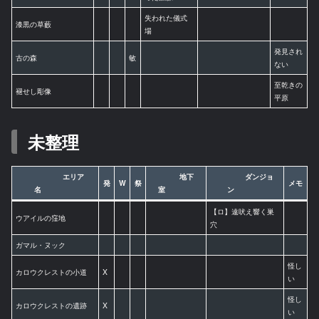
失われた儀式
漆黒の草藪
場
発見され
古の森
敏
ない
至乾きの
褪せし彫像
平原
未整理
エリア
地下
ダンジョ
発
W
祭
メモ
名
室
ン
【ロ】遠吠え響く巣
ウアイルの窪地
穴
ガマル・ヌック
怪し
カロウクレストの小道
X
い
怪し
カロウクレストの遺跡
X
い