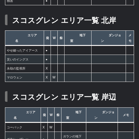
独居
●
スコスグレン エリア一覧 北岸
エリア
地下
ダンジョ
メ
発
W
祭
名
室
ン
モ
やせ細ったアイアース
●
災いのイングス
●
永劫の監視所
X
マロウェン
X
W
スコスグレン エリア一覧 岸辺
エリア
地下
ダンジョ
発
W
祭
メモ
名
室
ン
コーバック
X
W
ガランの地下
ガラン・ブレー
●