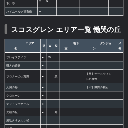
●
W
下〉亭
ハイムベルグ旧市街
●
スコスグレン エリア一覧 慟哭の丘
エリア
地下
ダンジョ
メ
発
W
祭
名
室
ン
モ
ブレイステイグ
●
W
囁きの通路
●
【共】ラースウィン
ブロナーの大荒野
●
意
ドの原野
入滅の谷
●
【バ】懺悔の積石
クロヒーン
●
ティ・ファナール
●
先祖の丘
●
知
風吹きすさぶ小径