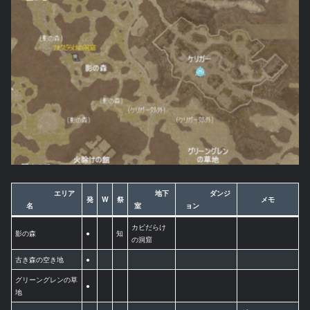
エリア
地下
ダンジ
発
W
祭
メモ
名
室
ョン
カビだらけ
影の森
●
知
の洞窟
古き森の空き地
●
グリーングレンの草
●
地