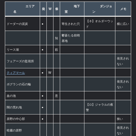
エリア
地下
ダンジョ
発
W
祭
メモ
名
室
ン
【ネ】オルダーウッ
ドーダーの泥炭
●
寄生された穴
横に広い
ド
鬱蒼たる前哨
知
基地
リース湖
●
筋
発見され
フェアーズの監視所
ない
ティアマール
●
W
発見され
ボグランの石の輪
ない
血の池
●
意
【ロ】ジャラルの夜
闇の荒れ地
●
警
原野の中心部
●
狭い
発見され
暗霧の原野
ない