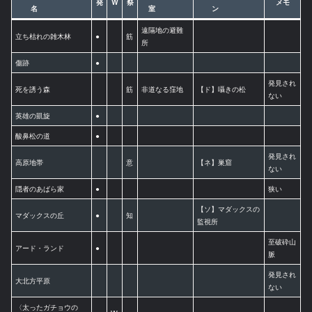
発
W
祭
メモ
名
室
ン
遠隔地の避難
立ち枯れの雑木林
●
筋
所
傷跡
●
発見され
死を誘う森
筋
非道なる窪地
【ド】囁きの松
ない
英雄の凱旋
●
酸鼻松の道
●
発見され
高原地帯
意
【ネ】巣窟
ない
隠者のあばら家
●
狭い
【ソ】マダックスの
マダックスの丘
●
知
監視所
至破砕山
アード・ランド
●
脈
発見され
大北方平原
ない
〈太ったガチョウの