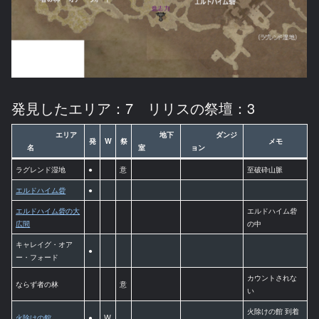
発見したエリア：7 リリスの祭壇：3
エリア
地下
ダンジ
発
W
祭
メモ
名
室
ョン
ラグレンド湿地
●
意
至破砕山脈
エルドハイム砦
●
エルドハイム砦の大
エルドハイム砦
広間
の中
キャレイグ・オア
●
ー・フォード
カウントされな
ならず者の林
意
い
火除けの館 到着
火除けの館
●
W