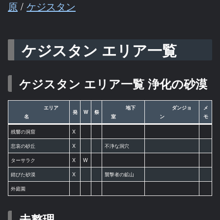
原
/
ケジスタン
ケジスタン エリア一覧
ケジスタン エリア一覧 浄化の砂漠
エリア
地下
ダンジョ
メ
発
W
祭
名
室
ン
モ
残響の洞窟
X
悲哀の砂丘
X
不浄な洞穴
ターサラク
X
W
錆びた砂漠
X
襲撃者の鉱山
外庭園
未整理