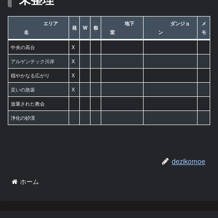
エリア
地下
ダンジョ
メ
発
W
祭
名
室
ン
モ
中央の高台
X
アルゲンテック川岸
X
穏やかなる広がり
X
災いの急坂
X
放棄された教会
浄化の砂漠
dezikomoe
ホーム