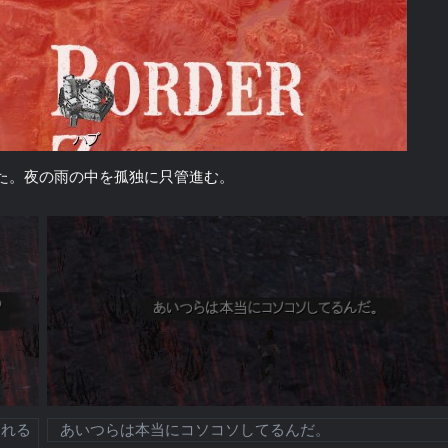
た。夜の雨の中を孤独に只管進む。
される
あいつらは本当にコソコソしてるんだ。