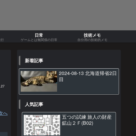
日常
技術メモ
旅行
ゲームとは無関係の日常
自分用の技術的メモ
新着記事
2024-08-13 北海道帰省2日
目
.27
人気記事
次へ
五つの試練 旅人の財産
鉱山２Ｆ(B02)