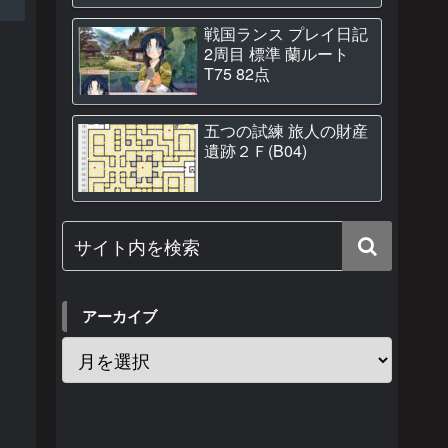
戦国ランス プレイ日記
2周目 標準 蘭ルート
T75 82点
五つの試練 旅人の財産
遺跡２Ｆ(B04)
アーカイブ