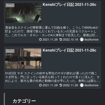
Kenshiプレイ日記 2021-11-26c
Kenshi
賞金首をスクインの警察署に運んで日銭を稼ぐ。こうして6000catが
貯まったので、酒場で飲んだくれているカンの兄貴をリクルートし
た。これでルカ・オロン・カンの4人体制まで拡充した。最後は巨躯
のレーンの姉御をスカウトしよう。
2021.11.26
2022.10.16
dezikomoe
Kenshiプレイ日記 2021-11-28c
Kenshi
012日目 ヤギ スクインの街中を野生のヤギの群れが通ったので根こ
そぎ狩る。門に立っている衛兵も戦ってくれたので直ぐに済んだ。そ
れにより、膨大な量の生肉と動物の皮が手に入った。食料には困らな
くなりそうだ。 なめし革が...
2021.11.28
2022.11.26
dezikomoe
カテゴリー