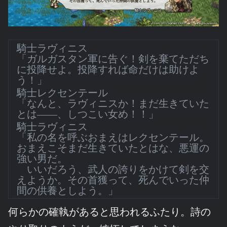
騎士ラヴィニス
「ガルガスタン軍に告ぐ！剣を棄てただち
に投降せよ。投降すれば命だけは助けよ
う！」
騎士レクセンテール
「なんと、ラヴィニスか！まだ生きていた
とは――、しつこい女め！！」
騎士ラヴィニス
「私の名を呼ぶおまえはレクセンテール。
おまえこそまだ生きていたとはな、悪運の
強い男だ。
いいだろう、武人の誇りをかけて剣を交
えようか。その首獲って、死んでいった仲
間の供養としよう。」
何らかの確執があると思われるふたり。詩の