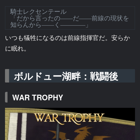
騎士レクセンテール
「だから言ったの――だ――前線の現状を
知らんから――く――――」
いつも犠牲になるのは前線指揮官だ。安らか
に眠れ。
ボルドュー湖畔：戦闘後
WAR TROPHY