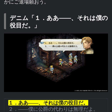
かにご退場願おう。
デニム「１．ああ――、それは僕の
役目だ。」
１．ああ――、それは僕の役目だ。
２．――僕に公爵の代わりは無理だよ。