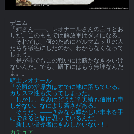
デニム
「姉さん――、レオナールさんの言うとお
りだ。このままでは解放軍はダメになる。
それでは、何のためにバルマムッサの人
たちを犠牲にしたのか、わからなくなって
しまう。
是が非でもこの戦いには勝たなきゃいけ
ないんだ。でも、殿下にはもう無理なんだ
よ。」
騎士レオナール
「公爵の指導力はすでに地に落ちている。
カリスマ性も失ってしまった。
しかし、きみはどうだ？実績も信用も申
し分ない。なにより若さがある。
そうだ、――きみなら輝かしい未来を手
にできると皆は思っているんだ。
新しい指導者はきみしかいない！」
カチュア