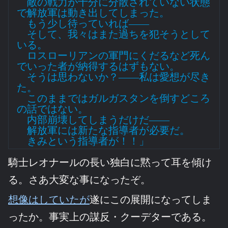
敵の戦力が十分に分散されていない状態
で解放軍は動き出してしまった。
もう少し待っていれば――
そして、我々はまた過ちを犯そうとして
いる。
ロスローリアンの軍門にくだるなど死ん
でいった者が納得するはずもない。
そうは思わないか？――私は愛想が尽き
た。
このままではガルガスタンを倒すどころ
の話ではない。
内部崩壊してしまうだけだ――
解放軍には新たな指導者が必要だ。
きみという指導者が！！」
騎士レオナールの長い独白に黙って耳を傾け
る。さあ大変な事になったぞ。
想像はしていたが
遂にこの展開になってしま
ったか。事実上の謀反・クーデターである。