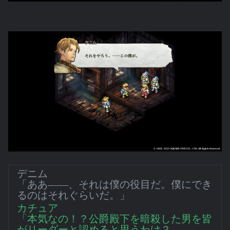
デニム
「ああ――、それは僕の役目だ。僕にでき
るのはそれぐらいだ。」
カチュア
「本気なの！？公爵殿下を暗殺した男を皆
がリーダーと認めると思うわけ？