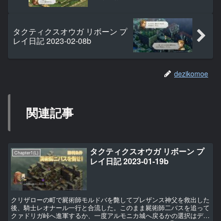
タクティクスオウガ リボーン プ
レイ日記 2023-02-08b
dezikomoe
関連記事
タクティクスオウガ リボーン プ
Chapter1(L)
レイ日記 2023-01-19b
クリザローの町で屍術師モルドバを斃してプレザンス神父を救出した
後、騎士レオナール一行と合流した。このまま屍術師二バスを追って
クァドリガ峠へ進軍するか、一度アルモニカ城へ戻るかの選択はデニ