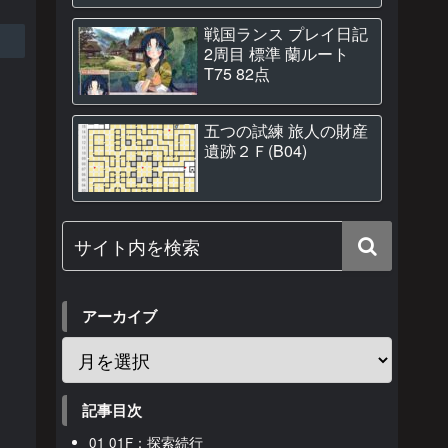
戦国ランス プレイ日記
2周目 標準 蘭ルート
T75 82点
五つの試練 旅人の財産
遺跡２Ｆ(B04)
アーカイブ
記事目次
01 01F：探索続行