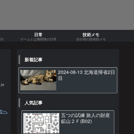
日常
技術メモ
旅行
ゲームとは無関係の日常
自分用の技術的メモ
新着記事
2024-08-13 北海道帰省2日
目
.31
人気記事
次へ
五つの試練 旅人の財産
鉱山２Ｆ(B02)