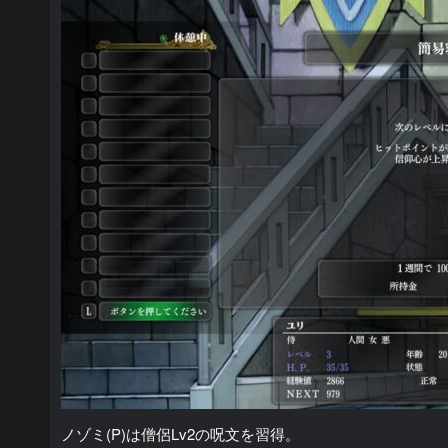
ノゾミ(P)は僧侶Lv2の呪文を習得。