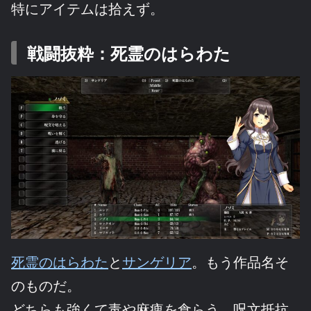
特にアイテムは拾えず。
戦闘抜粋：死霊のはらわた
死霊のはらわた
と
サンゲリア
。もう作品名そ
のものだ。
どちらも強くて毒や麻痺を食らう。呪文抵抗