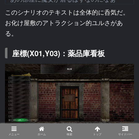
このシナリオのテキストは全体的に呑気だ。
お化け屋敷のアトラクション的ユルさがあ
る。
座標(X01,Y03)：薬品庫看板
メニュー
ホーム
検索
トップ
サイドバー