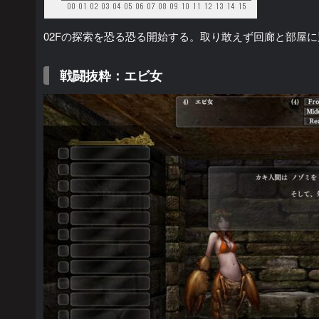
02Fの探索を恐る恐る開始する。取り敢えず回廊と部屋
戦闘抜粋：エビ女