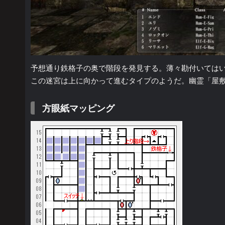
予想通り鉄格子の奥で階段を発見する。薄々勘付いては
この迷宮は上に向かって進むタイプのようだ。幽霊「屋
方眼紙マッピング