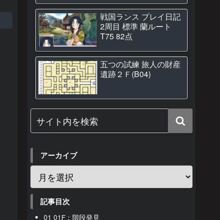
戦国ランス プレイ日記
2周目 標準 蘭ルート
T75 82点
五つの試練 旅人の財産
遺跡２Ｆ(B04)
アーカイブ
記事目次
01 01F：階段発見