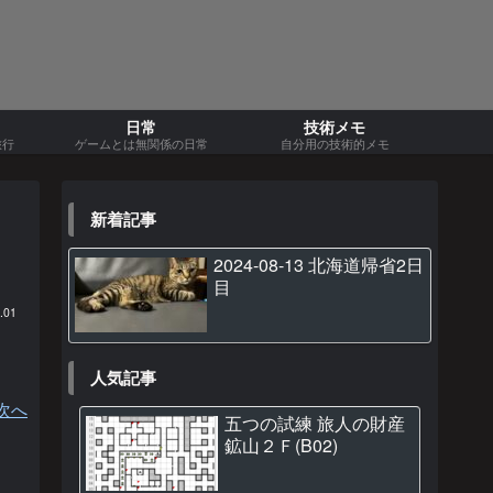
日常
技術メモ
旅行
ゲームとは無関係の日常
自分用の技術的メモ
新着記事
2024-08-13 北海道帰省2日
目
.01
人気記事
次へ
五つの試練 旅人の財産
鉱山２Ｆ(B02)