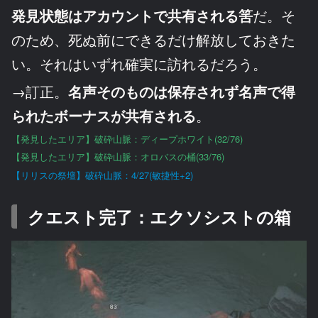
発見状態はアカウントで共有される筈
だ。そ
のため、死ぬ前にできるだけ解放しておきた
い。それはいずれ確実に訪れるだろう。
→訂正。
名声そのものは保存されず名声で得
られたボーナスが共有される
。
【発見したエリア】破砕山脈：ディープホワイト(32/76)
【発見したエリア】破砕山脈：オロバスの桶(33/76)
【リリスの祭壇】破砕山脈：4/27(敏捷性+2)
クエスト完了：エクソシストの箱