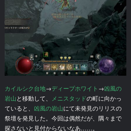
カイルシク台地
→
ディープホワイト
→
凶風の
岩山
と移動して、
メニスタッド
の町に向かっ
ていると、
凶風の岩山
にて未発見のリリスの
祭壇を発見した。今回は偶然だが、隅々まで
探さないと見付からないなあ……。