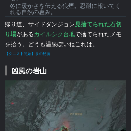
冬に暖かさを伝える狼煙。忍耐に報いてく
れる自然の恵み。
帰り道、サイドダンジョン
見捨てられた石切
り場
がある
カイルシク台地
で捨てられたメモ
を拾う。どうも温泉ぽいねこれは。
【クエスト開始】泉の秘密
凶風の岩山