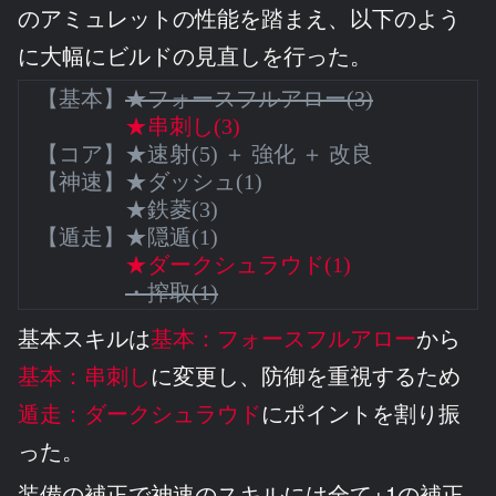
のアミュレットの性能を踏まえ、以下のよう
に大幅にビルドの見直しを行った。
【基本】
★フォースフルアロー(3)
★串刺し(3
)
【コア】★速射(5) ＋ 強化 ＋ 改良
【神速】★ダッシュ(1)
★鉄菱(3)
【遁走】★隠遁(1)
★ダークシュラウド(1)
・搾取(1)
基本スキルは
基本：フォースフルアロー
から
基本：串刺し
に変更し、防御を重視するため
遁走：ダークシュラウド
にポイントを割り振
った。
装備の補正で神速のスキルには全て+1の補正