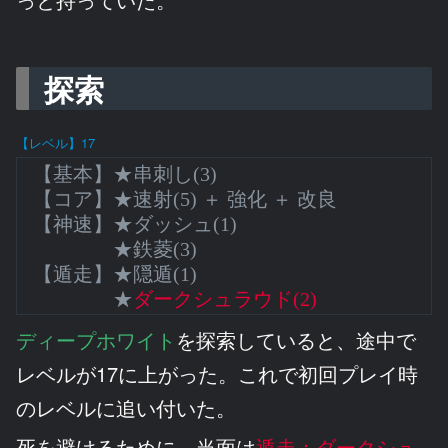
探索
【レベル】17
【基本】★串刺し(3)
【コア】★速射(5) ＋ 強化 ＋ 改良
【神速】★ダッシュ(1)
★鉄菱(3)
【遁走】★隠遁(1)
★
ダークシュラウド(2)
ディープホワイト
を探索していると、途中で
レベルが17に上がった。これで初回プレイ時
のレベルに追い付いた。
死を避けるために、当面は
遁走：ダークシュ