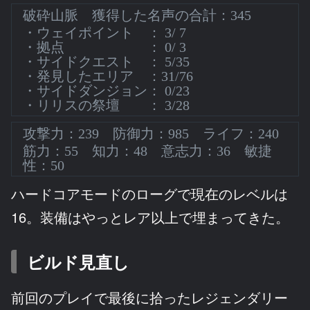
破砕山脈 獲得した名声の合計：345
・ウェイポイント ： 3/ 7
・拠点 ： 0/ 3
・サイドクエスト ： 5/35
・発見したエリア ：31/76
・サイドダンジョン： 0/23
・リリスの祭壇 ： 3/28
攻撃力：239 防御力：985 ライフ：240
筋力：55 知力：48 意志力：36 敏捷
性：50
ハードコアモードのローグで現在のレベルは
16。装備はやっとレア以上で埋まってきた。
ビルド見直し
前回のプレイで最後に拾ったレジェンダリー