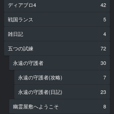
ディアブロ4
42
戦国ランス
5
雑日記
4
五つの試練
72
永遠の守護者
30
永遠の守護者(攻略)
7
永遠の守護者(日記)
23
幽霊屋敷へようこそ
8