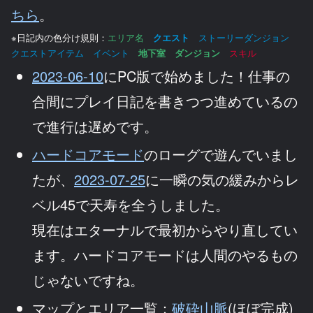
ちら
。
※日記内の色分け規則：
エリア名
クエスト
ストーリーダンジョン
クエストアイテム イベント
地下室
ダンジョン
スキル
2023-06-10
にPC版で始めました！仕事の
合間にプレイ日記を書きつつ進めているの
で進行は遅めです。
ハードコアモード
のローグで遊んでいまし
たが、
2023-07-25
に一瞬の気の緩みからレ
ベル45で天寿を全うしました。
現在はエターナルで最初からやり直してい
ます。ハードコアモードは人間のやるもの
じゃないですね。
マップとエリア一覧：
破砕山脈
(ほぼ完成)