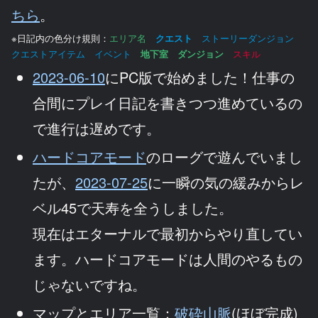
ちら
。
※日記内の色分け規則：
エリア名
クエスト
ストーリーダンジョン
クエストアイテム イベント
地下室
ダンジョン
スキル
2023-06-10
にPC版で始めました！仕事の
合間にプレイ日記を書きつつ進めているの
で進行は遅めです。
ハードコアモード
のローグで遊んでいまし
たが、
2023-07-25
に一瞬の気の緩みからレ
ベル45で天寿を全うしました。
現在はエターナルで最初からやり直してい
ます。ハードコアモードは人間のやるもの
じゃないですね。
マップとエリア一覧：
破砕山脈
(ほぼ完成)