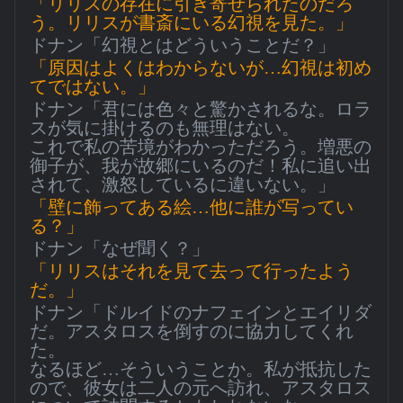
「リリスの存在に引き寄せられたのだろ
う。リリスが書斎にいる幻視を見た。」
ドナン「幻視とはどういうことだ？」
「原因はよくはわからないが…幻視は初め
てではない。」
ドナン「君には色々と驚かされるな。ロラ
スが気に掛けるのも無理はない。
これで私の苦境がわかっただろう。増悪の
御子が、我が故郷にいるのだ！私に追い出
されて、激怒しているに違いない。」
「壁に飾ってある絵…他に誰が写ってい
る？」
ドナン「なぜ聞く？」
「リリスはそれを見て去って行ったよう
だ。」
ドナン「ドルイドのナフェインとエイリダ
だ。アスタロスを倒すのに協力してくれ
た。
なるほど…そういうことか。私が抵抗した
ので、彼女は二人の元へ訪れ、アスタロス