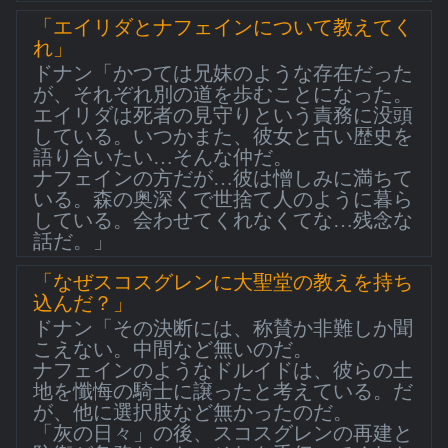
「エイリダとナフェインについて教えてく
れ」
ドナン「かつては兄妹のような存在だった
が、それぞれ別の道を歩むことになった。
エイリダは死者の見守りという責務に没頭
している。いつかまた、彼女と古い歴史を
語り合いたい…そんな仲だ。
ナフェインの方だが…彼は憎しみに満ちて
いる。森の奥深くで世捨て人のように暮ら
している。会わせてくれなくてな…残念な
話だ。」
「なぜスコスグレンに大聖堂の教えを持ち
込んだ？」
ドナン「その決断には、称賛か非難しか聞
こえない。中間など無いのだ。
ナフェインのようなドルイドは、彼らの土
地を懺悔の騎士に譲ったと考えている。だ
が、他に選択肢など無かったのだ。
「灰の日々」の後、スコスグレンの再建と