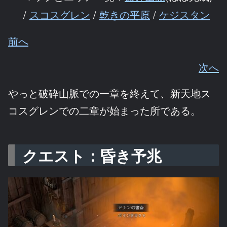
/
スコスグレン
/
乾きの平原
/
ケジスタン
前へ
次へ
やっと破砕山脈での一章を終えて、新天地ス
コスグレンでの二章が始まった所である。
クエスト：昏き予兆