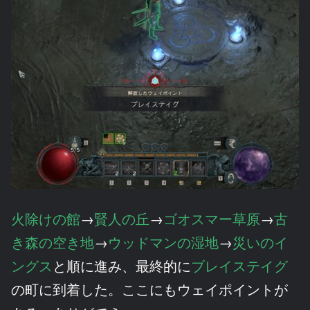
火除けの館
→
賢人の丘
→
ゴオスマー草原
→
古
き森の空き地
→
ウッドマンの湿地
→
災いのイ
ングス
と順に進み、最終的に
ブレイステイグ
の町に到着した。ここにもウェイポイントが