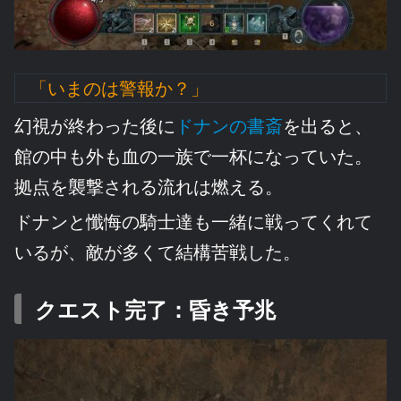
「いまのは警報か？」
幻視が終わった後に
ドナンの書斎
を出ると、
館の中も外も血の一族で一杯になっていた。
拠点を襲撃される流れは燃える。
ドナンと懺悔の騎士達も一緒に戦ってくれて
いるが、敵が多くて結構苦戦した。
クエスト完了：昏き予兆