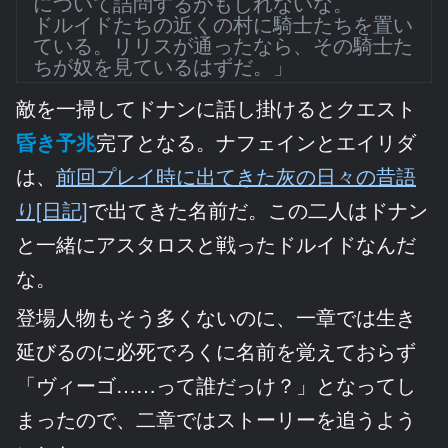
について詰問するかもしれないな。
ドルイドたちの近くの村に騎士たちを置い
ている。リリスが通ったなら、その騎士た
ちが奴を見ているはずだ。」
敵を一掃してドナンに話し掛けるとクエスト
昏き予兆
完了となる。ナフェインとエイリダ
は、
前回プレイ時に出てきた灰の日々の昔語
り[日記]
で出てきた名前だ。この二人はドナン
と一緒にアスタロスと戦ったドルイドなんだ
な。
登場人物もそう多くないのに、一章では生き
延びるのに必死でろくに名前を覚えておらず
「ヴィーゴ……って誰だっけ？」となってし
まったので、二章ではストーリーを追うよう