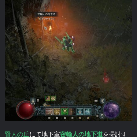
賢人の丘
にて地下室
密輸人の地下道
を掃討す