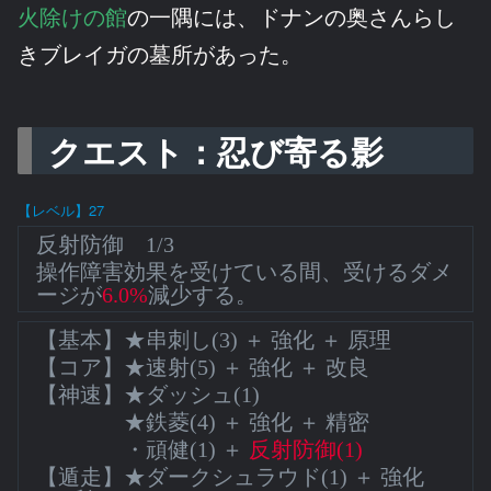
火除けの館
の一隅には、ドナンの奥さんらし
きブレイガの墓所があった。
クエスト：忍び寄る影
【レベル】27
反射防御 1/3
操作障害効果を受けている間、受けるダメ
ージが
6.0%
減少する。
【基本】★串刺し(3) ＋ 強化 ＋ 原理
【コア】★速射(5) ＋ 強化 ＋ 改良
【神速】★ダッシュ(1)
★鉄菱(4) ＋ 強化 ＋ 精密
・頑健(1) ＋
反射防御(1)
【遁走】★ダークシュラウド(1) ＋ 強化