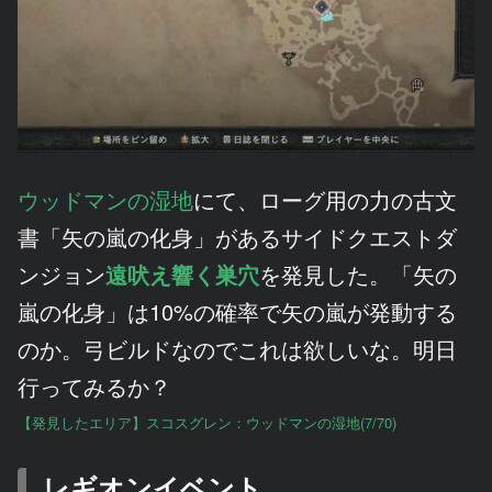
ウッドマンの湿地
にて、ローグ用の力の古文
書「矢の嵐の化身」があるサイドクエストダ
ンジョン
遠吠え響く巣穴
を発見した。「矢の
嵐の化身」は10%の確率で矢の嵐が発動する
のか。弓ビルドなのでこれは欲しいな。明日
行ってみるか？
【発見したエリア】スコスグレン：ウッドマンの湿地(7/70)
レギオンイベント