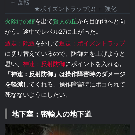
＋ 反転
★ポイズントラップ(2) ＋ 強化
火除けの館
を出て
賢人の丘
から目的地へと向
かう。途中でレベル27に上がった。
遁走：隠遁
を外して
遁走：ポイズントラップ
に切り替えているので、防御力を上げようと
思い、
神速：反射防御
にポイントを入れる。
「神速：反射防御」は操作障害時のダメージ
を軽減
してくれる。操作障害時にボコられて
死なないようにしたい。
地下室：密輸人の地下道