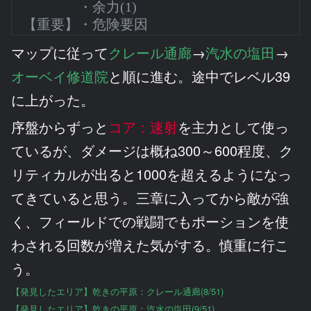
・余力(1)
【重要】・危険要因
マップに従って
クレール通廊
→
汽水の塩田
→
オーベイ修道院
と順に進む。途中でレベル39
に上がった。
序盤からずっと
コア：速射
を主力として使っ
ているが、ダメージは概ね300～600程度、ク
リティカルが出ると1000を超えるようになっ
てきていると思う。三章に入ってから敵が強
く、フィールドでの戦闘でもポーションを使
わされる回数が増えた気がする。慎重に行こ
う。
【発見したエリア】乾きの平原：クレール通廊(8/51)
【発見したエリア】乾きの平原：汽水の塩田(9/51)