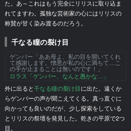
た。あ～これはもう完全にリリスに取り込ま
れてますわ。孤独な芸術家の心にはリリスの
称賛が甘く染み渡るのだろう。
千なる瞳の裂け目
ゲンバー「ああ母よ、私の目を開いてくれ
て感謝します。憎悪が私の心に満ちて…こ
の手が止まることは無いのです！」
ロラス「ゲンバー、なんと愚かな…」
外に出ると
千なる瞳の裂け目
に出た。遠くか
らゲンバーの声が聞こえてくる。真っ直ぐに
向かっても良いのだが、少し探索をしている
とリリスの祭壇を発見した。乾きの平原で2つ
目。