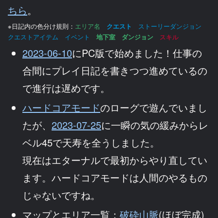
ちら
。
※日記内の色分け規則：
エリア名
クエスト
ストーリーダンジョン
クエストアイテム イベント
地下室
ダンジョン
スキル
2023-06-10
にPC版で始めました！仕事の
合間にプレイ日記を書きつつ進めているの
で進行は遅めです。
ハードコアモード
のローグで遊んでいまし
たが、
2023-07-25
に一瞬の気の緩みからレ
ベル45で天寿を全うしました。
現在はエターナルで最初からやり直してい
ます。ハードコアモードは人間のやるもの
じゃないですね。
マップとエリア一覧：
破砕山脈
(ほぼ完成)