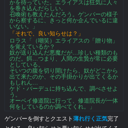
かを待っていた。エライアスは狂気に人々
を巻き込んだらしい。
召喚術も教えたんだろう。ゲンバーの様子
から察するに、きっと何か企んでいるに違
いない。」
「それで、良い知らせは？」
ロラス「（嘲笑）エライアスの「贈り物」
を覚えているか？
奴が送り込んだ悪魔だが…珍しい種類のも
のだ。餌…つまり、人間の生贄が常に必要
としている。
そいつの腹を切り開けたら、奴がどこから
出て来たのか、その手掛かりが出てくるか
もしれん…
ケド・バーデュに持ち込んで、調べさせよ
う。
オーベイ修道院に行って、修道院長が一体
何をしているのか調べてくれ。」
ゲンバーを倒すとクエスト
薄れ行く正気
完了
となる。良い知らせと悪い知らせが出てくる