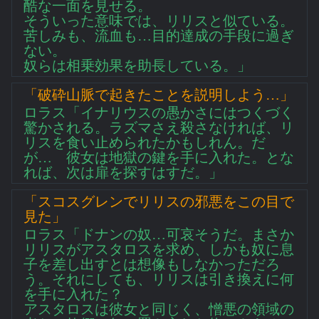
酷な一面を見せる。
そういった意味では、リリスと似ている。
苦しみも、流血も…目的達成の手段に過ぎ
ない。
奴らは相乗効果を助長している。」
「破砕山脈で起きたことを説明しよう…」
ロラス「イナリウスの愚かさにはつくづく
驚かされる。ラズマさえ殺さなければ、リ
リスを食い止められたかもしれん。だ
が… 彼女は地獄の鍵を手に入れた。とな
れば、次は扉を探すはすだ。」
「スコスグレンでリリスの邪悪をこの目で
見た」
ロラス「ドナンの奴…可哀そうだ。まさか
リリスがアスタロスを求め、しかも奴に息
子を差し出すとは想像もしなかっただろ
う。それにしても、リリスは引き換えに何
を手に入れた？
アスタロスは彼女と同じく、憎悪の領域の