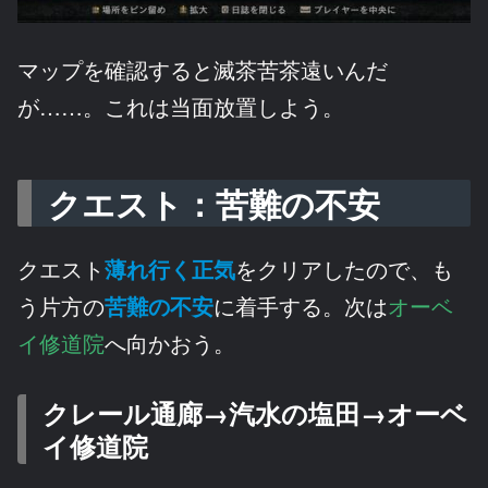
マップを確認すると滅茶苦茶遠いんだ
が……。これは当面放置しよう。
クエスト：苦難の不安
クエスト
薄れ行く正気
をクリアしたので、も
う片方の
苦難の不安
に着手する。次は
オーベ
イ修道院
へ向かおう。
クレール通廊→汽水の塩田→オーベ
イ修道院