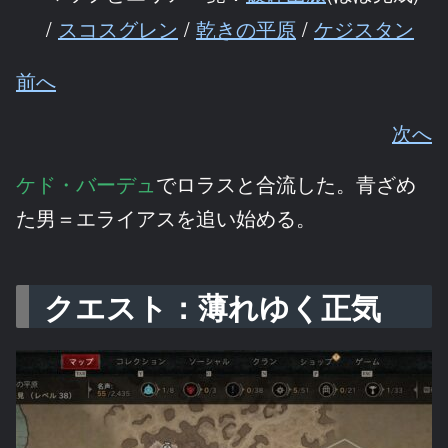
/
スコスグレン
/
乾きの平原
/
ケジスタン
前へ
次へ
ケド・バーデュ
でロラスと合流した。青ざめ
た男＝エライアスを追い始める。
クエスト：薄れゆく正気