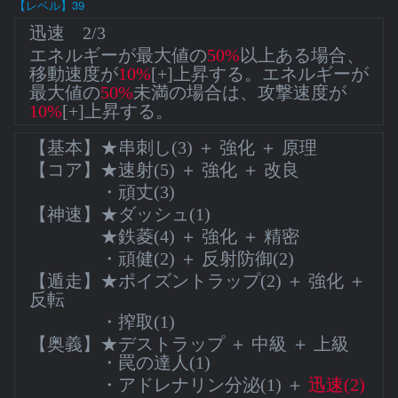
【レベル】39
迅速 2/3
エネルギーが最大値の
50%
以上ある場合、
移動速度が
10%
[+]上昇する。エネルギーが
最大値の
50%
未満の場合は、攻撃速度が
10%
[+]上昇する。
【基本】★串刺し(3) ＋ 強化 ＋ 原理
【コア】★速射(5) ＋ 強化 ＋ 改良
・頑丈(3)
【神速】★ダッシュ(1)
★鉄菱(4) ＋ 強化 ＋ 精密
・頑健(2) ＋ 反射防御(2)
【遁走】★ポイズントラップ(2) ＋ 強化 ＋
反転
・搾取(1)
【奥義】★デストラップ ＋ 中級 ＋ 上級
・罠の達人(1)
・アドレナリン分泌(1) ＋
迅速(2)