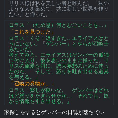
リリス様は私を美しい者と呼んだ。「私の
ような人を集めて、共に新しい世界を作り
たい」と仰った。
ロラス「（ため息）何とむごいことを…」
「これを見つけた」
ロラス「くそ！遅すぎた…エライアスはと
うにいない。「ゲンバー」とやらが召喚士
みたいだ。
考えてみろ。エライアスはゲンバーの孤独
に付け入り、彼を思いのままに操った。リ
リスの寵愛を餌に、誇大妄想のために使っ
たのだ。 そして、怒りを吐き出せる道具
を与える。」
「召喚の巻物か。」
ロラス「察しが良いな。 ゲンバーはどれ
ほど怒りをたぎらせたか… それでも、奴
から情報を引き出せる。」
家探しをするとゲンバーの日誌が落ちてい