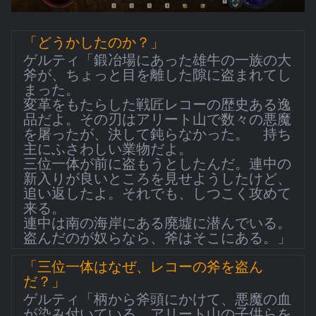
「どうかしたのか？」
ゲルティ「鍛冶場にあった雄牛の一族の大
斧が、ちょっと目を離した隙に盗まれてし
まった。
変革をもたらした戦匠レコーの歴史ある逸
品だよ。その刃はアリート山で数々の悪魔
を屠ったが、決して鈍らなかった。 持ち
主にふさわしい業物だよ。
三位一体が前に盗もうとしたんだ。連中の
新入りが良いところを見せようしたけど、
追い返したよ。それでも、しつこく攻めて
来る。
連中は南の海岸にある廃墟に潜んでいる。
盗んだのが奴らなら、斧はそこにある。」
「三位一体はなぜ、レコーの斧を盗ん
だ？」
ゲルティ「柄から斧頭にかけて、悪魔の血
が染み付いている。アリート山の子供らを