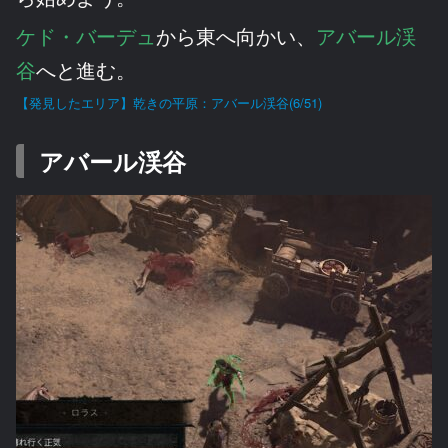
ケド・バーデュ
から東へ向かい、
アバール渓
谷
へと進む。
【発見したエリア】乾きの平原：アバール渓谷(6/51)
アバール渓谷