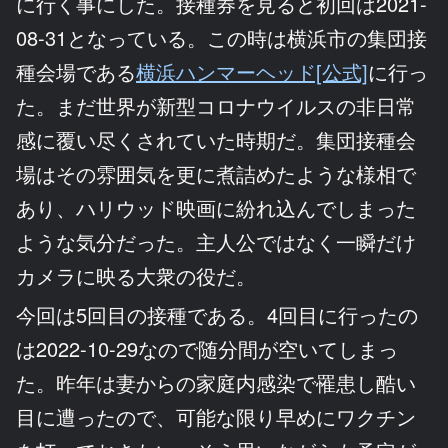
に行く事にした。接種券を見ると初回は2021-
08-31となっている。この時は横浜市の集団接
種会場である
横浜ハンマーヘッド[公式]
に行っ
た。まだ世界が新型コロナウイルスの非日常
感に覆い尽くされていた時期だ。集団接種会
場はその雰囲気を更に煮詰めたような様相で
あり、ハリウッド映画に紛れ込んでしまった
ような気分だった。主人公ではなく一瞬だけ
カメラに映る大衆の役だ。
今回は5回目の接種である。4回目に行ったの
は2022-10-29なので随分間が空いてしまっ
た。昨年は妻からの家庭内感染で罹患し酷い
目に遭ったので、可能な限り早めにワクチン