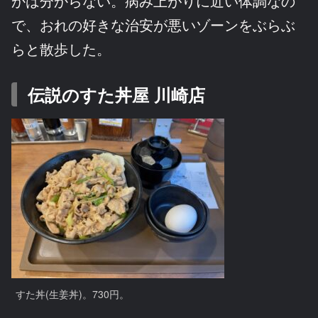
かは分からない。病み上がりに近い体調なの
で、おれの好きな治安が悪いゾーンをぶらぶ
らと散歩した。
伝説のすた丼屋 川崎店
すた丼(生姜丼)。730円。