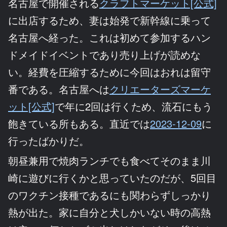
名古屋で開催される
クラフトマーケット[公式]
に出店するため、妻は始発で新幹線に乗って
名古屋へ経った。これは初めて参加するハン
ドメイドイベントであり売り上げが読めな
い。経費を圧縮するために今回はおれは留守
番である。名古屋へは
クリエーターズマーケ
ット[公式]
で年に2回は行くため、流石にもう
飽きている所もある。直近では
2023-12-09
に
行ったばかりだ。
朝昼兼用で焼肉ランチでも食べてそのまま川
崎に遊びに行くかと思っていたのだが、5回目
のワクチン接種であるにも関わらずしっかり
熱が出た。家に自分と犬しかいない時の高熱