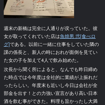
週末の新橋は完全に人通りが戻っていた。彼
女が取ってくれていた店は
魚焼男 弐[食べロ
グ]
である。以前に一緒に仕事をしていた隣の
課の係長と、新人の時におれが面倒を見てい
た女の子を加えて4人で飲み始めた。
次長から聞く所によると、なんでも昨日締め
た時点では今年度は全社的に業績が上振れだ
ったらしい。年度末も近いし今日は会社が全
部金を出す！との力強い宣言があり高い日本
酒を飲む事ができた。料理も旨かったし大満