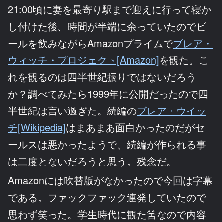
21:00頃に妻を最寄り駅まで迎えに行って寝か
し付けた後、時間が半端に余っていたのでビ
ールを飲みながらAmazonプライムで
ブレア・
ウィッチ・プロジェクト[Amazon]
を観た。こ
れを観るのは四半世紀振りではないだろう
か？調べてみたら1999年に公開だったので四
半世紀は言い過ぎた。続編の
ブレア・ウイッ
チ[Wikipedia]
はまあまあ面白かったのだがセ
ールスは悪かったようで、続編が作られる事
は二度とないだろうと思う。残念だ。
Amazonには吹替版がなかったので今回は字幕
である。ファックファック連発していたので
思わず笑った。学生時代に観た筈なので内容