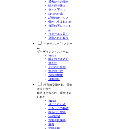
過去からの囁き
暗き鏡を抜けて
炎へと下って
ほつれた糸
記憶のオアシス
骨から生まれし肉
仮面の下にあるも
の
ヴェールを貫く
発掘されし秘宝
ギャザリング・ストー
ム
ギャザリング・ストーム
Index
眼をのぞき込む
達人技
失われた技術
意見の一致
苦悶の権化
台風の目
秘密は交換され、運命
は売られた
秘密は交換され、運命は売
られた
Index
分かたれた道
ザカラムの秘密
葬られし憎悪
沼の歓迎
荒地の妖術師
重責
悲嘆の檻