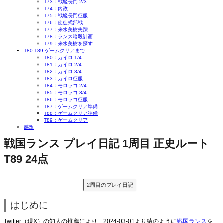
T73：戦艦長門 2/3
T74：内政
T75：戦艦長門征服
T76：使徒式部戦
T77：来水美樹失踪
T78：ランス暗殺計画
T79：来水美樹を探す
T80-T89 ゲームクリアまで
T80：カイロ 1/4
T81：カイロ 2/4
T82：カイロ 3/4
T83：カイロ征服
T84：モロッコ 2/4
T85：モロッコ 3/4
T86：モロッコ征服
T87：ゲームクリア準備
T88：ゲームクリア準備
T89：ゲームクリア
感想
戦国ランス プレイ日記 1周目 正史ルート
T89 24点
2周目のプレイ日記
はじめに
Twitter（現X）の知人の推薦により、2024-03-01より猿のように
戦国ランス
を