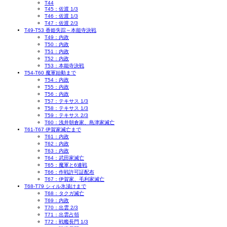
T44
T45：佐渡 1/3
T46：佐渡 1/3
T47：佐渡 2/3
T49-T53 香姫失踪～本能寺決戦
T49：内政
T50：内政
T51：内政
T52：内政
T53：本能寺決戦
T54-T60 魔軍始動まで
T54：内政
T55：内政
T56：内政
T57：テキサス 1/3
T58：テキサス 1/3
T59：テキサス 2/3
T60：浅井朝倉家、島津家滅亡
T61-T67 伊賀家滅亡まで
T61：内政
T62：内政
T63：内政
T64：武田家滅亡
T65：魔軍と6連戦
T66：作戦許可証配布
T67：伊賀家、毛利家滅亡
T68-T79 シィル氷漬けまで
T68：タクガ滅亡
T69：内政
T70：出雲 2/3
T71：出雲占領
T72：戦艦長門 1/3