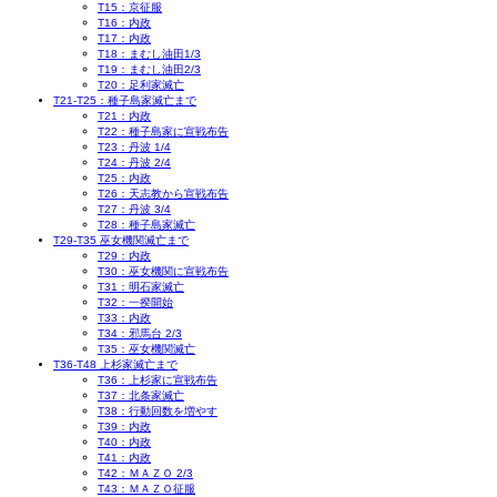
T15：京征服
T16：内政
T17：内政
T18：まむし油田1/3
T19：まむし油田2/3
T20：足利家滅亡
T21-T25：種子島家滅亡まで
T21：内政
T22：種子島家に宣戦布告
T23：丹波 1/4
T24：丹波 2/4
T25：内政
T26：天志教から宣戦布告
T27：丹波 3/4
T28：種子島家滅亡
T29-T35 巫女機関滅亡まで
T29：内政
T30：巫女機関に宣戦布告
T31：明石家滅亡
T32：一揆開始
T33：内政
T34：邪馬台 2/3
T35：巫女機関滅亡
T36-T48 上杉家滅亡まで
T36：上杉家に宣戦布告
T37：北条家滅亡
T38：行動回数を増やす
T39：内政
T40：内政
T41：内政
T42：ＭＡＺＯ 2/3
T43：ＭＡＺＯ征服