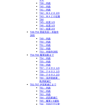
T39：内政
T40：内政
T41：内政
T42：ＭＡＺＯ 2/3
T43：ＭＡＺＯ征服
T44
T45：佐渡 1/3
T46：佐渡 1/3
T47：佐渡 2/3
T49-T53 香姫失踪～本能寺
決戦
T49：内政
T50：内政
T51：内政
T52：内政
T53：本能寺決戦
T54-T60 魔軍始動まで
T54：内政
T55：内政
T56：内政
T57：テキサス 1/3
T58：テキサス 1/3
T59：テキサス 2/3
T60：浅井朝倉家、
島津家滅亡
T61-T67 伊賀家滅亡まで
T61：内政
T62：内政
T63：内政
T64：武田家滅亡
T65：魔軍と6連戦
T66：作戦許可証配