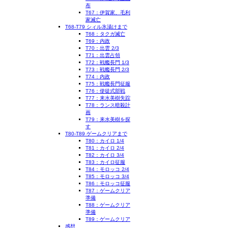
布
T67：伊賀家、毛利
家滅亡
T68-T79 シィル氷漬けまで
T68：タクガ滅亡
T69：内政
T70：出雲 2/3
T71：出雲占領
T72：戦艦長門 1/3
T73：戦艦長門 2/3
T74：内政
T75：戦艦長門征服
T76：使徒式部戦
T77：来水美樹失踪
T78：ランス暗殺計
画
T79：来水美樹を探
す
T80-T89 ゲームクリアまで
T80：カイロ 1/4
T81：カイロ 2/4
T82：カイロ 3/4
T83：カイロ征服
T84：モロッコ 2/4
T85：モロッコ 3/4
T86：モロッコ征服
T87：ゲームクリア
準備
T88：ゲームクリア
準備
T89：ゲームクリア
感想