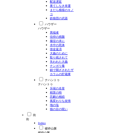
配送遅延
果てしなき幸運
まだら模様のキノ
コ
鉄狼団の武器
ハウザー
ハウザー
異端者
信仰の残骸
服従の末に
水中の死体
借金返済
大義のために
取り残されて
失われた大義
ナンガリ毒
鎖で開ざされたザ
カラムの貯蔵庫
ナハントゥ
ナハントゥ
斥候の名誉
精算の時
悲劇の相続
風変わりな友情
地の塩
猫の目の呪い
街
街
Index
破砕山脈
破砕山脈