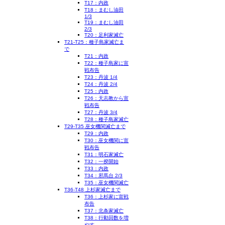
T17：内政
T18：まむし油田
1/3
T19：まむし油田
2/3
T20：足利家滅亡
T21-T25：種子島家滅亡ま
で
T21：内政
T22：種子島家に宣
戦布告
T23：丹波 1/4
T24：丹波 2/4
T25：内政
T26：天志教から宣
戦布告
T27：丹波 3/4
T28：種子島家滅亡
T29-T35 巫女機関滅亡まで
T29：内政
T30：巫女機関に宣
戦布告
T31：明石家滅亡
T32：一揆開始
T33：内政
T34：邪馬台 2/3
T35：巫女機関滅亡
T36-T48 上杉家滅亡まで
T36：上杉家に宣戦
布告
T37：北条家滅亡
T38：行動回数を増
やす