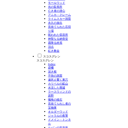
モールウッド
光の監視所
亡き者の潜心
アニカ・クレーム
ライムスカー洞窟
永久の放出
見捨てられた石切
り場
呪われた収容所
神聖なる納骨堂
霜降る終焉
頂点
紅き教会
スコスグレン
スコスグレン
Index
砦柵
深き根
不快の洞窟
遠吠え響く巣穴
カリベルの鉱山
水没した廃墟
ラースウィンドの
原野
懺悔の積石
見捨てられし者の
宝物庫
オルダーウッド
ジャラルの夜警
ドメイン・トンネ
ル
ルバンの安息所