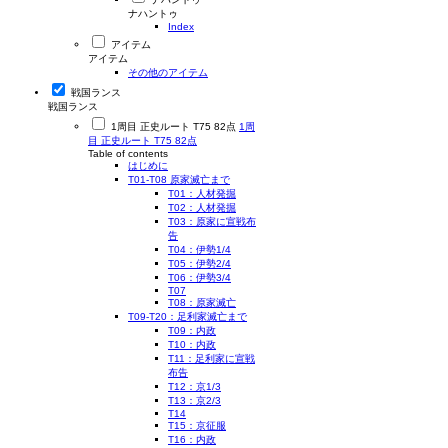
ナハントゥ
Index
アイテム
アイテム
その他のアイテム
戦国ランス
戦国ランス
1周目 正史ルート T75 82点
1周
目 正史ルート T75 82点
Table of contents
はじめに
T01-T08 原家滅亡まで
T01：人材発掘
T02：人材発掘
T03：原家に宣戦布
告
T04：伊勢1/4
T05：伊勢2/4
T06：伊勢3/4
T07
T08：原家滅亡
T09-T20：足利家滅亡まで
T09：内政
T10：内政
T11：足利家に宣戦
布告
T12：京1/3
T13：京2/3
T14
T15：京征服
T16：内政