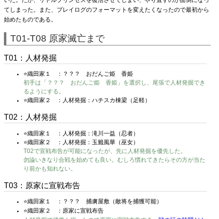
てしまった。また、プレイログのフォーマットを変えたくなったので最初から
始めたものである。
T01-T08 原家滅亡まで
T01：人材発掘
⭐織田家１ ：？？？ おだんご姫 香姫
初手は「？？？ おだんご姫 香姫」を選択し、尾張で人材発掘でき
るようにする。
⭐織田家２ ：人材発掘：ハチスカ棟梁（足軽）
T02：人材発掘
⭐織田家１ ：人材発掘：滝川一益（忍者）
⭐織田家２ ：人材発掘：玉籤風華（巫女）
T02で宣戦布告が可能になったが、先に人材発掘を優先した。
勿論いきなり合戦を始めても良い。むしろ慣れてきたらその方が当た
り前かも知れない。
T03：原家に宣戦布告
⭐織田家１ ：？？？ 捕虜屋敷（敵将を捕獲可能）
⭐織田家２ ：原家に宣戦布告