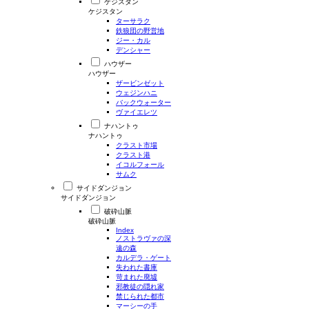
ケジスタン
ケジスタン
ターサラク
鉄狼団の野営地
ジー・カル
デンシャー
ハウザー
ハウザー
ザービンゼット
ウェジンハニ
バックウォーター
ヴァイエレツ
ナハントゥ
ナハントゥ
クラスト市場
クラスト港
イコルフォール
サムク
サイドダンジョン
サイドダンジョン
破砕山脈
破砕山脈
Index
ノストラヴァの深
遠の森
カルデラ・ゲート
失われた書庫
苛まれた廃墟
邪教徒の隠れ家
禁じられた都市
マーシーの手