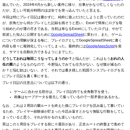
遊んでいた。2024年4月から新しい案件に移り、仕事がかなり忙しくなったの
だが、乏しい可処分時間のほぼ全てを突っ込んでいたと言える。
今回は特にプレイ日記は書かずに、純粋に遊ぶだけにしようと思っていたのだ
が、折角だから何かプレイした記録を残そうと思い、Excelで簡単にログを取
り始めたのが運の尽きである。当初は単なるExcelにしていたログは、やがて
前述した知人に公開するために
GoogleSpreadSheet
に変わり、また、ゲーム
についての理解が深まる毎に、プレイログとしてGoogleSpreadSheetに書く
内容も徐々に複雑化していってしまった。最終的には
GoogleAppsScript
を覚
え、サマリを自動出力できるようにまでした。
どうしておれは毎回こうなってしまうのか？
と悩んだが、これはもう
おれの人
生の業
のようなものなので、今更悩んでみても仕方がない。なぜ腹が減るの
か？と悩む奴はいない。さて、それでは書き残した戦国ランスプレイログを元
にプレイ日記を書く事にする。
プレイ日記の注意点については以下の通り。
ゲームに合わせる部分は、プレイ日記内でも全角数字を使う。
画像はセーブデータを復元して撮っているので一部矛盾があるかも。
なお、これは２周目の蘭ルートを終えた後にプレイログを読み返して書いてい
るため、プレイヤー経験値が貯まった今読み返すとかなり無駄な行動をしてし
まっていると思う。それが分かるのも楽しいものだ。
実はこの１周目をプレイする前に０週目があり、正史ルートの終盤まで進めて
いた。だが、リトルプリンセスを復活させてしまい、やり直すのが面倒になっ