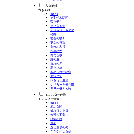
古き英雄
古き英雄
Index
予期せぬ訪問
昏き予兆
忍び寄る影
忘れられしものの
発掘
苦悩の嘆き
不幸の極致
別れの名残
凶暴の性
内なる獣
怒の道
穢れの牙
塞き止め
埋められた秘密
廃墟にて
葬られし遺産
ケリガーを覆う影
世界が燃える時
モンスター創造
モンスター創造
Index
広がる闇
薄れ行く正気
苦難の不安
収集の時
辱め
血と塵埃の街
ささやかな祝福