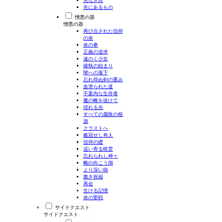
光なき目
先にあるもの
憎悪の器
憎悪の器
再び点された信仰
の炎
炎の拳
正義の追求
遠のく少女
確執の始まり
闇への落下
忘れ得ぬ剣の重み
血塗られた道
不案内な生存者
魔の帷を抜けて
揺れる光
すべての腐敗の根
源
クラストへ
戴冠せし奇人
信仰の礎
這い寄る暗雲
忘れられし神々
帷の向こう側
より深い病
脆き祝福
再会
生ける記憶
炎の聖戦
サイドクエスト
サイドクエスト