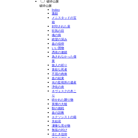
破砕山脈
破砕山脈
Index
激励
メニスタッドの宝
箱
封印された扉
狂気の目
魂の病
絶望の深み
血の信仰
いい買物
憑依の連鎖
為されなかった偉
業
旅人の祈り
貪欲な死者
不屈の肉体
血の結束
光の監視所の遺産
浄化の炎
ネヴェスクの木こ
り
砕かれた贈り物
英傑の大槌
獣の挑戦
血の説教
エクソシストの箱
氷結花
凄惨な見せ物
無垢の叫び
冷たき信仰