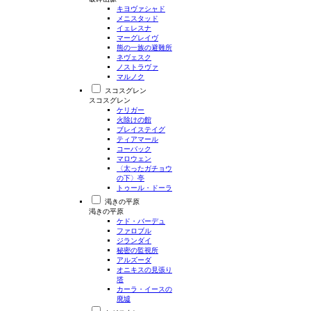
キヨヴァシャド
メニスタッド
イェレスナ
マーグレイヴ
熊の一族の避難所
ネヴェスク
ノストラヴァ
マルノク
スコスグレン
スコスグレン
ケリガー
火除けの館
ブレイステイグ
ティアマール
コーバック
マロウェン
〈太ったガチョウ
の下〉亭
トゥール・ドーラ
渇きの平原
渇きの平原
ケド・バーデュ
ファロブル
ジランダイ
秘密の監視所
アルズーダ
オニキスの見張り
塔
カーラ・イースの
廃墟