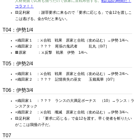
人材発掘で武将も揃ったので原家に宣戦布告する。
戦の話の時間だ！
コラァ！！
🟨足利家 ：謝罪要求に来るので「要求に応じる」で金12を渡しこ
こは逃げる。金が0だと来ない。
T04：伊勢1/4
⭐織田家１ ：⚔️合戦 戦果 原家と合戦（攻め込む）→伊勢 1/4へ
⭐織田家２ ：？？？ 尾張の鬼武者 乱丸［0/7］
🟥原家 ：⚔️反撃 戦果 伊勢 1/4へ
T05：伊勢2/4
⭐織田家１ ：⚔️合戦 戦果 原家と合戦（攻め込む）→伊勢 2/4へ
⭐織田家２ ：？？？ 記憶喪失の巫女 玉籤風華［0/7］
T06：伊勢3/4
⭐織田家１ ：？？？ ランスの大満足ボーナス （10）→ランス：ラ
ンスアタック
⭐織田家２ ：⚔️合戦 殲滅 原家と合戦（攻め込む）→伊勢 3/4へ
🟨足利家 ：「要求に応じる」で金12を渡す。早く使者を斬りたい
がここは我慢の子だ。
T07