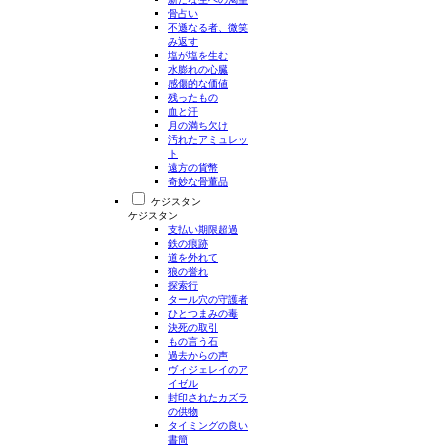
骨占い
不遜なる者、微笑
み返す
塩が塩を生む
水膨れの心臓
感傷的な価値
残ったもの
血と汗
月の満ち欠け
汚れたアミュレッ
ト
遠方の貨幣
奇妙な骨董品
ケジスタン
ケジスタン
支払い期限超過
鉄の痕跡
道を外れて
狼の誉れ
探索行
タール穴の守護者
ひとつまみの毒
決死の取引
もの言う石
過去からの声
ヴィジェレイのア
イゼル
封印されたカズラ
の供物
タイミングの良い
書簡