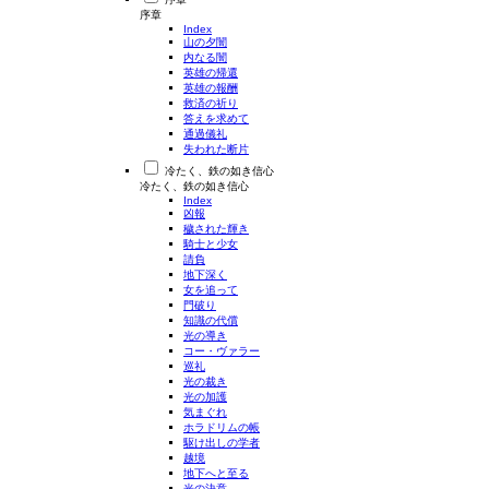
序章
Index
山の夕闇
内なる闇
英雄の帰還
英雄の報酬
救済の祈り
答えを求めて
通過儀礼
失われた断片
冷たく、鉄の如き信心
冷たく、鉄の如き信心
Index
凶報
穢された輝き
騎士と少女
請負
地下深く
女を追って
門破り
知識の代償
光の導き
コー・ヴァラー
巡礼
光の裁き
光の加護
気まぐれ
ホラドリムの帳
駆け出しの学者
越境
地下へと至る
光の決意