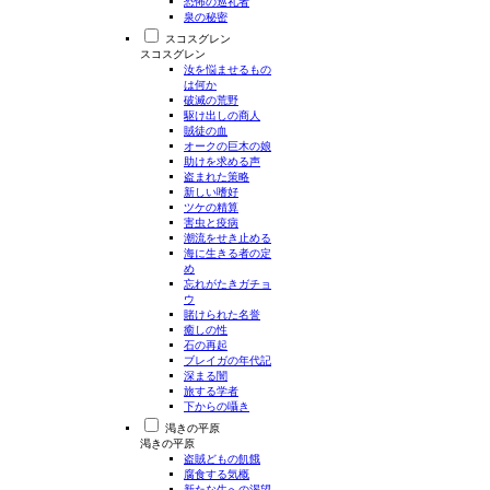
恐怖の巡礼者
泉の秘密
スコスグレン
スコスグレン
汝を悩ませるもの
は何か
破滅の荒野
駆け出しの商人
賊徒の血
オークの巨木の娘
助けを求める声
盗まれた策略
新しい嗜好
ツケの精算
害虫と疫病
潮流をせき止める
海に生きる者の定
め
忘れがたきガチョ
ウ
賭けられた名誉
癒しの性
石の再起
ブレイガの年代記
深まる闇
旅する学者
下からの囁き
渇きの平原
渇きの平原
盗賊どもの飢餓
腐食する気概
新たな生への渴望