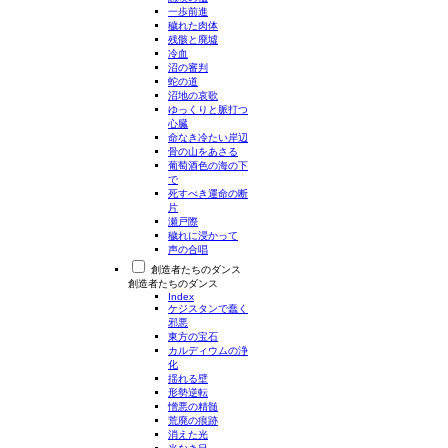
一歩前進
穢れた肉体
残骸と廃墟
冷血
沼の審判
蛇の道
沼地の哀歌
ゆっくりと脈打つ
心臓
命なき冷たい岸辺
骨の山をあさる
葡萄酒色の海の下
で
死すべき運命の断
片
瀬戸際
穢れに浸かって
声の合唱
創造者たちのダンス
創造者たちのダンス
Index
ケジスタンで蠢く
邪悪
東方の宝石
カルディウムの浄
化
揺れる壁
形勢逆転
憎悪の精髄
荒廃の痕跡
消えた光