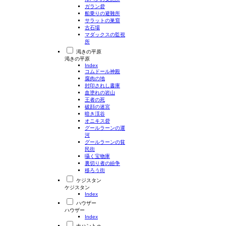
ガラン砦
船乗りの避難所
サラットの巣窟
古石場
マダックスの監視
所
渇きの平原
渇きの平原
Index
コムドール神殿
腐肉の地
封印されし書庫
血塗れの岩山
王者の死
破顔の迷宮
暗き渓谷
オニキス砦
グールラーンの運
河
グールラーンの貧
民街
囁く宝物庫
裏切り者の紛争
移ろう街
ケジスタン
ケジスタン
Index
ハウザー
ハウザー
Index
ナハントゥ