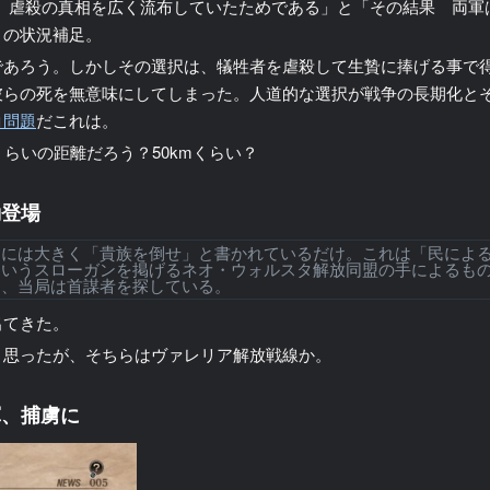
 虐殺の真相を広く流布していたためである」と「その結果 両
」の状況補足。
であろう。しかしその選択は、犠牲者を虐殺して生贄に捧げる事で
彼らの死を無意味にしてしまった。人道的な選択が戦争の長期化と
コ問題
だこれは。
らいの距離だろう？50kmくらい？
動登場
には大きく「貴族を倒せ」と書かれているだけ。これは「民によ
というスローガンを掲げるネオ・ウォルスタ解放同盟の手によるも
り、当局は首謀者を探している。
出てきた。
と思ったが、そちらはヴァレリア解放戦線か。
軍、捕虜に