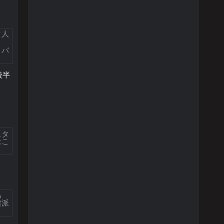
タ人
、バ
後半
スタ
はこ
る
健派