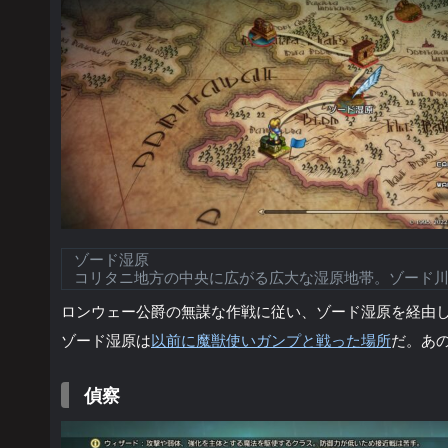
ゾード湿原
コリタニ地方の中央に広がる広大な湿原地帯。ゾード
ロンウェー公爵の無謀な作戦に従い、ゾード湿原を経由
ゾード湿原は
以前に魔獣使いガンプと戦った場所
だ。あ
偵察