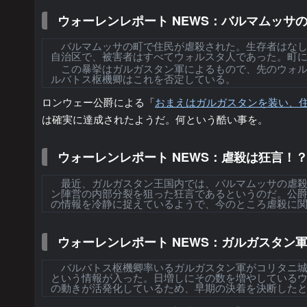
ウォーレンレポート NEWS：バルマムッサ
バルマムッサの町で住民が虐殺された。生存者はなし
自治区で、被害者はすべてウォルスタ人であった。町
この暴挙はガルガスタン軍によるもので、先のウォル
ルバトス枢機卿はこれを否定している。
ロンウェー公爵による「
おまえはガルガスタンを装い、
は確実に達成されたようだ。何という酷い事を。
ウォーレンレポート NEWS：虐殺は狂言！
最近、ガルガスタン王国内では、バルマムッサの虐殺
ン陣営の内部分裂を狙った狂言であるというのだ。公
の情報を冷静に捉えているようで、今のところ虐殺に
ウォーレンレポート NEWS：ガルガスタン
バルバトス枢機卿率いるガルガスタン軍がコリタニ城
という情報が入った。日増しにその数を増やしている
の動きが活発化しているため、早期の決着を決断した