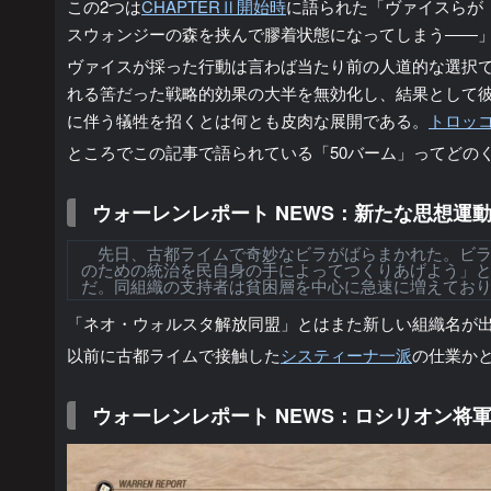
この2つは
CHAPTERⅡ開始時
に語られた「ヴァイスらが
スウォンジーの森を挟んで膠着状態になってしまう――
ヴァイスが採った行動は言わば当たり前の人道的な選択
れる筈だった戦略的効果の大半を無効化し、結果として
に伴う犠牲を招くとは何とも皮肉な展開である。
トロッ
ところでこの記事で語られている「50バーム」ってどのく
ウォーレンレポート NEWS：新たな思想運
先日、古都ライムで奇妙なビラがばらまかれた。ビラ
のための統治を民自身の手によってつくりあげよう」
だ。同組織の支持者は貧困層を中心に急速に増えてお
「ネオ・ウォルスタ解放同盟」とはまた新しい組織名が
以前に古都ライムで接触した
システィーナ一派
の仕業か
ウォーレンレポート NEWS：ロシリオン将