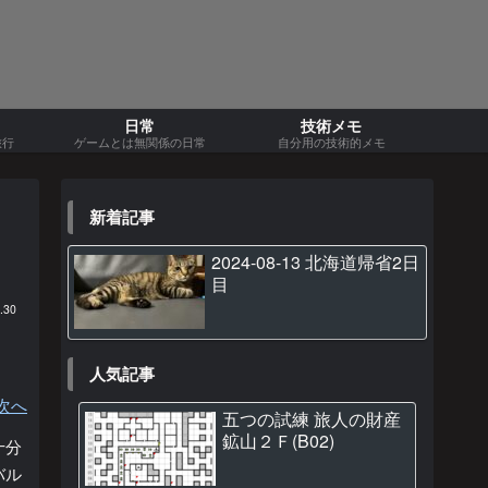
日常
技術メモ
旅行
ゲームとは無関係の日常
自分用の技術的メモ
新着記事
2024-08-13 北海道帰省2日
目
.30
人気記事
次へ
五つの試練 旅人の財産
鉱山２Ｆ(B02)
十分
バル