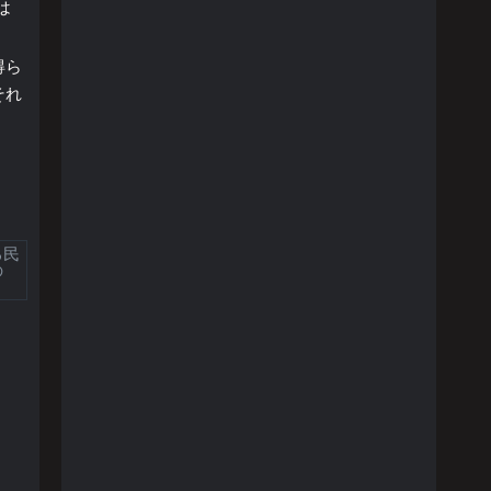
軍は
得ら
それ
る民
の