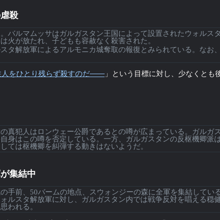
の虐殺
。バルマムッサはガルガスタン王国によって設置されたウォルス
には火が放たれ、子どもも容赦なく殺害された。
スタ解放軍によるアルモニカ城奪取の報復とみられている。なお
住人をひとり残らず殺すのだ――
」という目標に対し、少なくとも
？
の真犯人はロンウェー公爵であるとの噂が広まっている。ガルガ
爵自身はこの噂を否定している。一方、ガルガスタンの反枢機卿派
関しては枢機卿を糾弾する動きはないようだ。
軍が集結中
の手前、50バームの地点、スウォンジーの森に全軍を集結してい
ウォルスタ解放軍に対し、ガルガスタン内では戦争反対を唱える穏
と思われる。