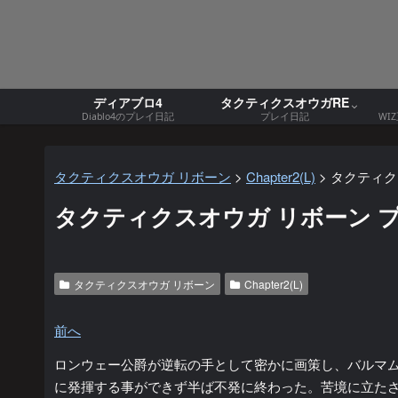
ディアブロ4
タクティクスオウガRE
Diablo4のプレイ日記
プレイ日記
WI
タクティクスオウガ リボーン
>
Chapter2(L)
>
タクティクス
タクティクスオウガ リボーン プレイ
タクティクスオウガ リボーン
Chapter2(L)
前へ
ロンウェー公爵が逆転の手として密かに画策し、バルマ
に発揮する事ができず半ば不発に終わった。苦境に立た