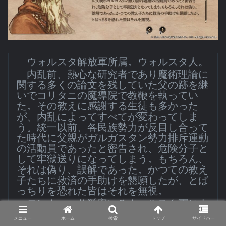
ウォルスタ解放軍所属。ウォルスタ人。
内乱前、熱心な研究者であり魔術理論に
関する多くの論文を残していた父の跡を継
いでコリタニの魔導院で教鞭を執ってい
た。その教えに感謝する生徒も多かった
が、内乱によってすべてが変わってしま
う。統一以前、各民族勢力が反目し合って
た時代に父親がガルガスタン勢力排斥運動
の活動員であったと密告され、危険分子と
して牢獄送りになってしまう。もちろん、
それは偽り、誤解であった。かつての教え
子たちに救済の手助けを懇願したが、とば
っちりを恐れた皆はそれを無視。
ロンウェー公爵率いるウォルスタ軍によ
って助け出されたモディリアーニは軍へ志
メニュー
ホーム
検索
トップ
サイドバー
願をした。受けた仕打ちに対する強い怒り