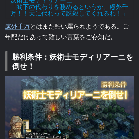
妖術士モディリアーニ
「閣下の代わりを務めるというか、慮外千
万！！天に代わって誅殺してくれるわ！」
慮外千万
とはまた酷い罵られようである。ご
年配だけあって難しい言葉をご存知だ。
勝利条件：妖術士モディリアーニを
倒せ！