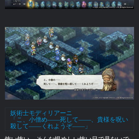
妖術士モディリアーニ
「こ、小僧め――死して――、貴様を呪い
殺して――くれようぞ――」
怖い怖い。そんな恨めしい怖い目で見ないで