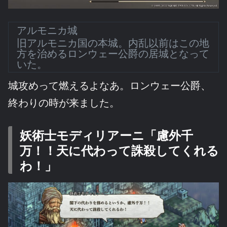
アルモニカ城
旧アルモニカ国の本城。内乱以前はこの地
方を治めるロンウェー公爵の居城となって
いた。
城攻めって燃えるよなあ。ロンウェー公爵、
終わりの時が来ました。
妖術士モディリアーニ「慮外千
万！！天に代わって誅殺してくれる
わ！」