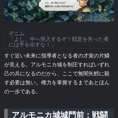
デニム
「よし、中へ突入するぞ！戦意を失った者
には手を出すな！」
すぐ近い未来に指導者となる者の才覚の片鱗
が見える。アルモニカ城を制圧すればいずれ
己の兵になるのだから、ここで無闇矢鱈に殺
す必要は無い。権力を掌握するまであとほん
の一歩である。
アルモニカ城城門前：戦闘