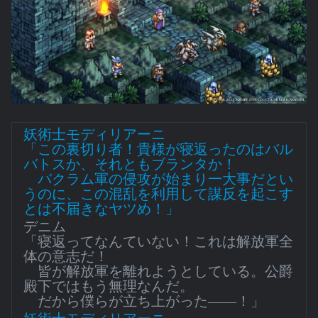
妖術士モディリアーニ
「この裏切り者！貴様が寝返ったのはバル
バトスか、それともブランタか！
バクラム軍の侵攻が始まり一大事だとい
うのに、この混乱を利用して謀反を起こす
とは不届きなヤツめ！」
デニム
「寝返ってなんていない！これは解放軍全
体の意志だ！
皆が解放軍を離れようとしている。公爵
殿下ではもう無理なんだ。
だから僕らが立ち上がった――！」