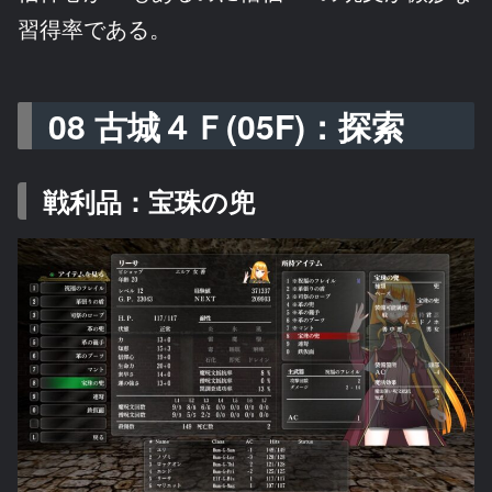
習得率である。
08 古城４Ｆ(05F)：探索
戦利品：宝珠の兜