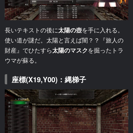
長いテキストの後に
太陽の壺
を手に入れる。
使い道が謎だ。太陽と言えば闇？？『旅人の
財産』でひたすら
太陽のマスク
を掘ったトラ
ウマが蘇る。
座標(X19,Y00)：縄梯子