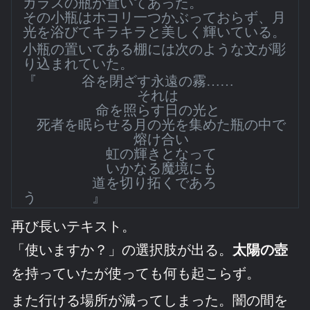
ガラスの瓶が置いてあった。
その小瓶はホコリ一つかぶっておらず、月
光を浴びてキラキラと美しく輝いている。
小瓶の置いてある棚には次のような文が彫
り込まれていた。
『 谷を閉ざす永遠の霧……
それは
命を照らす日の光と
死者を眠らせる月の光を集めた瓶の中で
熔け合い
虹の輝きとなって
いかなる魔境にも
道を切り拓くであろ
う 』
再び長いテキスト。
「使いますか？」の選択肢が出る。
太陽の壺
を持っていたが使っても何も起こらず。
また行ける場所が減ってしまった。闇の間を