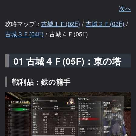
次へ
攻略マップ：
古城１Ｆ(02F)
/
古城２Ｆ(03F)
/
古城３Ｆ(04F)
/ 古城４Ｆ(05F)
01 古城４Ｆ(05F)：東の塔
戦利品：鉄の籠手