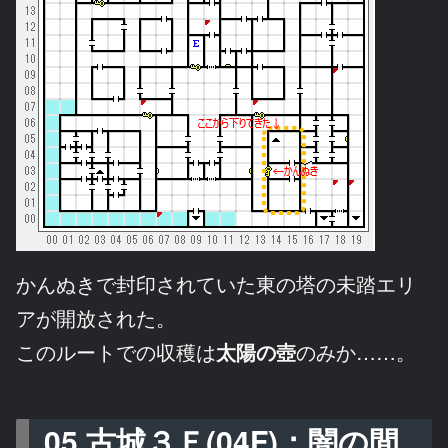
かんぬきで封印されていた東の塔の未踏エリ
アが開放された。
このルートでの収穫は
太陽の壺
のみか……。
05 古城３Ｆ(04F)：闇の間