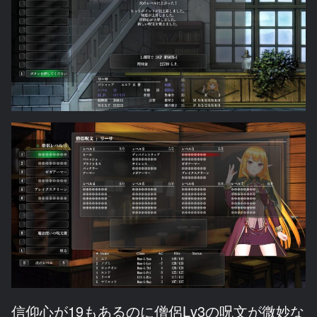
信仰心が19もあるのに僧侶Lv3の呪文が微妙な