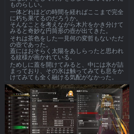
ものらしい。
一体どれほどの時間を経ればここまで完全
に朽ち果てるのだろうか。
そんなことを考えながら木片をかき分けて
みると奇妙な円筒形の壺が出てきた。
それは茶色をした一見何の変哲もないただ
の壺であった。
蓋にはおそらく太陽をあしらったと思われ
る紋様が画かれている。
ためしに蓋を開けてみると、中には氷が詰
まっており、その氷は触ってみても息をか
けてみても全く融ける気配がなかった。