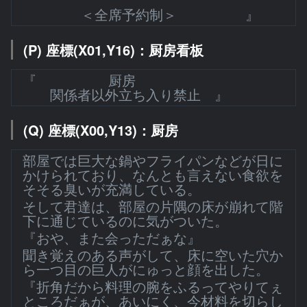
＜全席予約制＞ 』
(P) 座標(X01,Y16)：厨房看板
『 厨房
関係者以外立ち入り禁止 』
(Q) 座標(X00,Y13)：厨房
部屋では巨大な鍋やフライパンなどが日に
かけられており、なんとも言えない食欲を
そそる臭いが充満している。
そして君達は、部屋の片隅の床が崩れて階
下に通じているのに気がついた。
『おや、また会っただぁな』
聞き覚えのある声がして、床に空いた穴か
ら一つ目の巨人がにゅっと顔を出した。
『折角だから料理の腕をふるってやりてぇ
ところだぁが、あいにく、今材料を切らし