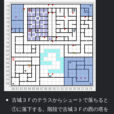
古城３Ｆのテラスからシュートで落ちると
①に落下する。階段で古城３Ｆの西の塔を