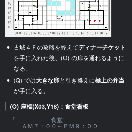
古城４Ｆの攻略を終えて
ディナーチケット
を手に入れた後、(O) の扉を通れるように
なる。
(Q) では
大きな卵
と引き換えに
極上の弁当
が手に入る。
(O) 座標(X03,Y18)：食堂看板
『 食堂
ＡＭ７：００～ＰＭ９：００