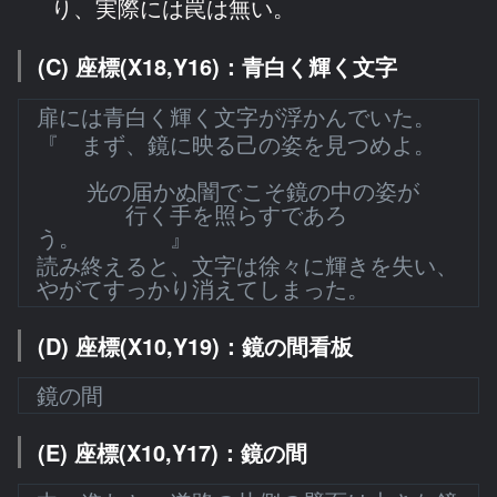
り、実際には罠は無い。
(C) 座標(X18,Y16)：青白く輝く文字
扉には青白く輝く文字が浮かんでいた。
『 まず、鏡に映る己の姿を見つめよ。
光の届かぬ闇でこそ鏡の中の姿が
行く手を照らすであろ
う。 』
読み終えると、文字は徐々に輝きを失い、
やがてすっかり消えてしまった。
(D) 座標(X10,Y19)：鏡の間看板
鏡の間
(E) 座標(X10,Y17)：鏡の間