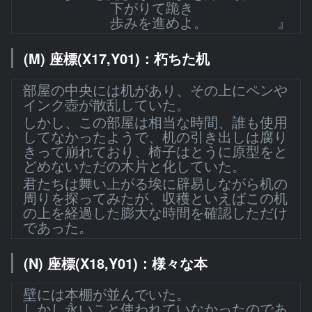
下がりて跪き
歩みを進めよ。 』
(M) 座標(X17,Y01)：朽ちた机
部屋の中央には机があり、その上にペンや
インク壺が散乱していた。
しかし、この部屋は相当な時間、誰も使用
してなかったようで、机の引き出しは腐り
きって崩れており、椅子はとうに原型をと
どめないただの木片と化していた。
君たちは舞い上がる埃に辟易しながら机の
周りを探ってみたが、収穫といえばこの机
の上を経過した膨大な時間を確認しただけ
であった。
(N) 座標(X18,Y01)：様々な本
壁には本棚が並んでいた。
しかし永いこと使われていなかったのであ