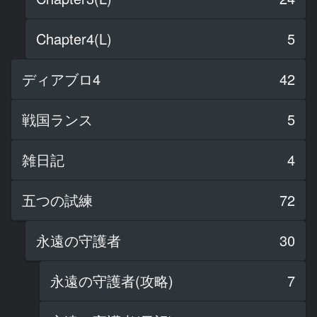
Chapter4(L)
5
ディアブロ4
42
戦国ランス
5
雑日記
4
五つの試練
72
永遠の守護者
30
永遠の守護者(攻略)
7