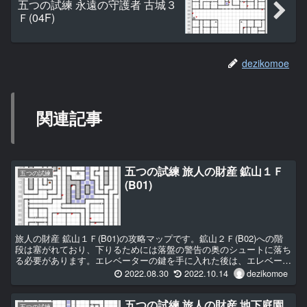
五つの試練 永遠の守護者 古城３
Ｆ(04F)
dezikomoe
関連記事
五つの試練 旅人の財産 鉱山１Ｆ
五つの試練
(B01)
旅人の財産 鉱山１Ｆ(B01)の攻略マップです。鉱山２Ｆ(B02)への階
段は塞がれており、下りるためには落盤の警告の奥のシュートに落ち
る必要があります。エレベーターの鍵を手に入れた後は、エレベータ
ーで移動可能になります。
2022.08.30
2022.10.14
dezikomoe
五つの試練 旅人の財産 地下庭園
五つの試練