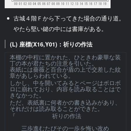
古城４階Ｆから下ってきた場合の通り道。
やたら堅い鍵の中には書庫がある。
(L) 座標(X16,Y01)：祈りの作法
本棚の中程に置かれた、ひときわ豪華な装
丁の本が君たちの注意を引いた。
表紙には薔薇と百合が盾の上で交差した紋
章があしらわれている。
しかし、中を開いてみるとページはボロボ
ロに崩れており、内容を読み取ることはで
きなかった。
ただ、表紙裏に何者かの書き込みがあり、
それだけは読み取ることができた。
『 祈りの作法
三歩進むたびその一歩を悔い改め