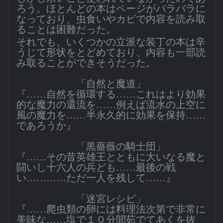
ろう。ほとんどの本はページがバラバラに
なっており、虫食いやカビで内容を読み取
ることは困難だった。
それでも、いくつかの立派な装丁の本は辛
うじて形状をとどめており、内容も一部読
み取ることができそうだった。
「自然と魔道」
『……自然を循環する……これはより効果
的な魔力の還流を……例えば流水の上空に
風の魔力を……半永久的に効果を保持……
であろうか』
「黒薔薇の騎士団」
『……その昔英雄王とともに大いなる魔と
闘いし十六人の兵ども……最後の戦
い…………ただ一人を残して……』
「迷宮レシピ」
『……爬虫類の卵には料理法次第で非常に
美味な……塩で１０分間茹でてあくを抜