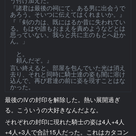
う付け加えた。
『諸君は最後の祠にて、ある男に出会うで
あろう。そいつに伝えてはくれまいか。』
『「剣の力は、既にはるか昔に失われてい
る。もはや誰もおまえを責めようなどとは
思っていない。我らと共に主のもとへ赴か
ん。」
と。
頼んだぞ。』
言い終えると、部屋を包んでいた光は消え
去り、それと同時に騎士達の姿も闇に溶け
込んで、再び君達の前に姿を現すことはな
かった。
最後のⅣの封印を解除した。熱い展開過ぎ
る。こういうの大好きなんだよな。
それぞれの封印に現れた騎士の姿は4人+4人
+4人+3人で合計15人だった。これはカタコン