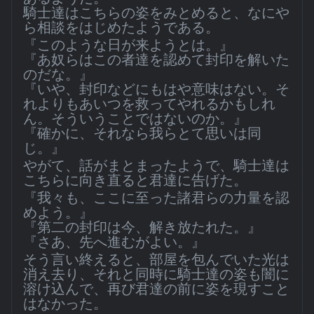
騎士達はこちらの姿をみとめると、なにや
ら相談をはじめたようである。
『このような日が来ようとは。』
『あ奴らはこの者達を認めて封印を解いた
のだな。』
『いや、封印などにもはや意味はない。そ
れよりもあいつを救ってやれるかもしれ
ん。そういうことではないのか。』
『確かに、それなら我らとて思いは同
じ。』
やがて、話がまとまったようで、騎士達は
こちらに向き直ると君達に告げた。
『我々も、ここに至った諸君らの力量を認
めよう。』
『第二の封印は今、解き放たれた。』
『さあ、先へ進むがよい。』
そう言い終えると、部屋を包んでいた光は
消え去り、それと同時に騎士達の姿も闇に
溶け込んで、再び君達の前に姿を現すこと
はなかった。