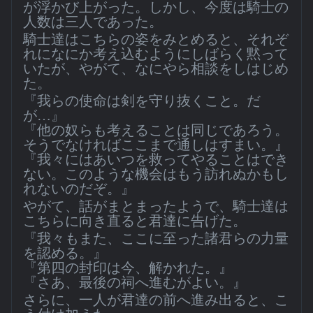
が浮かび上がった。しかし、今度は騎士の
人数は三人であった。
騎士達はこちらの姿をみとめると、それぞ
れになにか考え込むようにしばらく黙って
いたが、やがて、なにやら相談をしはじめ
た。
『我らの使命は剣を守り抜くこと。だ
が…』
『他の奴らも考えることは同じであろう。
そうでなければここまで通しはすまい。』
『我々にはあいつを救ってやることはでき
ない。このような機会はもう訪れぬかもし
れないのだぞ。』
やがて、話がまとまったようで、騎士達は
こちらに向き直ると君達に告げた。
『我々もまた、ここに至った諸君らの力量
を認める。』
『第四の封印は今、解かれた。』
『さあ、最後の祠へ進むがよい。』
さらに、一人が君達の前へ進み出ると、こ