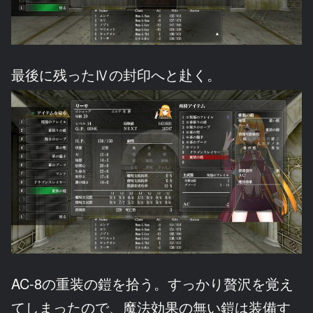
最後に残ったⅣの封印へと赴く。
AC-8の重装の鎧を拾う。すっかり贅沢を覚え
てしまったので、魔法効果の無い鎧は装備す