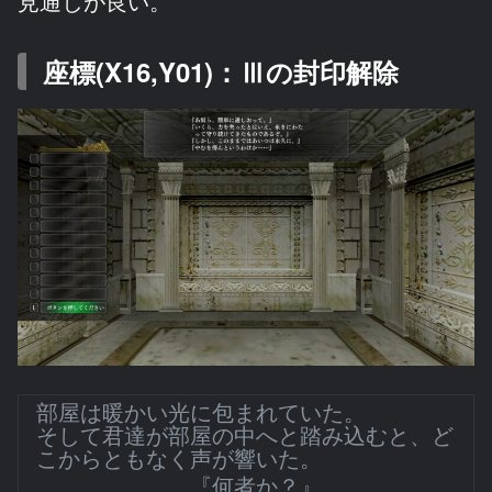
見通しが良い。
座標(X16,Y01)：Ⅲの封印解除
部屋は暖かい光に包まれていた。
そして君達が部屋の中へと踏み込むと、ど
こからともなく声が響いた。
『何者か？』