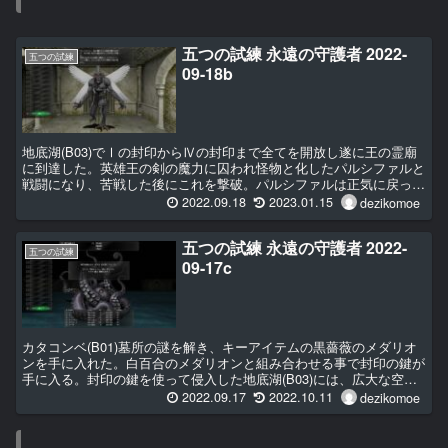
五つの試練 永遠の守護者 2022-
五つの試練
09-18b
地底湖(B03)でⅠの封印からⅣの封印まで全てを開放し遂に王の霊廟
に到達した。英雄王の剣の魔力に囚われ怪物と化したパルシファルと
戦闘になり、苦戦した後にこれを撃破。パルシファルは正気に戻っ
た。英雄王の剣を抜く事でようやくパルシファルは開放されたのだっ
2022.09.18
2023.01.15
dezikomoe
た。
五つの試練 永遠の守護者 2022-
五つの試練
09-17c
カタコンベ(B01)墓所の謎を解き、キーアイテムの黒薔薇のメダリオ
ンを手に入れた。白百合のメダリオンと組み合わせる事で封印の鍵が
手に入る。封印の鍵を使って侵入した地底湖(B03)には、広大な空間
が広がっていた。
2022.09.17
2022.10.11
dezikomoe