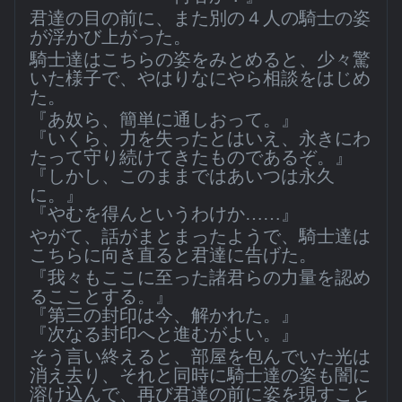
君達の目の前に、また別の４人の騎士の姿
が浮かび上がった。
騎士達はこちらの姿をみとめると、少々驚
いた様子で、やはりなにやら相談をはじめ
た。
『あ奴ら、簡単に通しおって。』
『いくら、力を失ったとはいえ、永きにわ
たって守り続けてきたものであるぞ。』
『しかし、このままではあいつは永久
に。』
『やむを得んというわけか……』
やがて、話がまとまったようで、騎士達は
こちらに向き直ると君達に告げた。
『我々もここに至った諸君らの力量を認め
るこことする。』
『第三の封印は今、解かれた。』
『次なる封印へと進むがよい。』
そう言い終えると、部屋を包んでいた光は
消え去り、それと同時に騎士達の姿も闇に
溶け込んで、再び君達の前に姿を現すこと