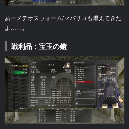
あーメテオスウォーム/マバリコも唱えてきた
よ……。
戦利品：宝玉の鎧