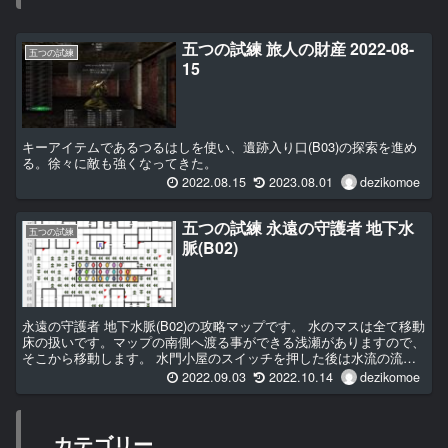
五つの試練 旅人の財産 2022-08-
五つの試練
15
キーアイテムであるつるはしを使い、遺跡入り口(B03)の探索を進め
る。徐々に敵も強くなってきた。
2022.08.15
2023.08.01
dezikomoe
五つの試練 永遠の守護者 地下水
五つの試練
脈(B02)
永遠の守護者 地下水脈(B02)の攻略マップです。 水のマスは全て移動
床の扱いです。マップの南側へ渡る事ができる浅瀬がありますので、
そこから移動します。 水門小屋のスイッチを押した後は水流の流れ
が変わり、マップ中央の礼拝堂へ渡れるようになります。
2022.09.03
2022.10.14
dezikomoe
カテゴリー