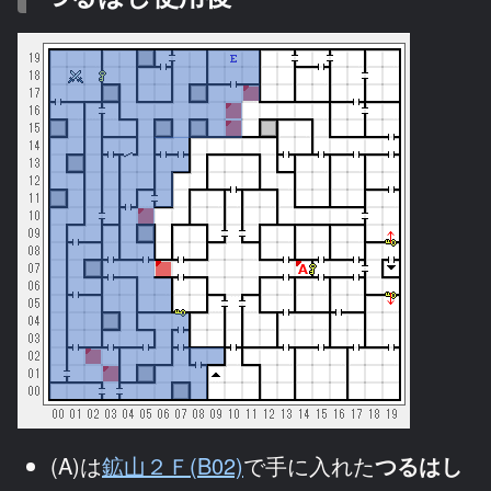
(A)は
鉱山２Ｆ(B02)
で手に入れた
つるはし