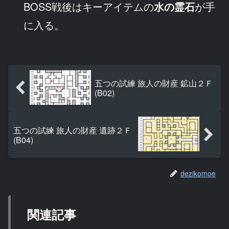
BOSS戦後はキーアイテムの
水の霊石
が手
に入る。
五つの試練 旅人の財産 鉱山２Ｆ
(B02)
五つの試練 旅人の財産 遺跡２Ｆ
(B04)
dezikomoe
関連記事