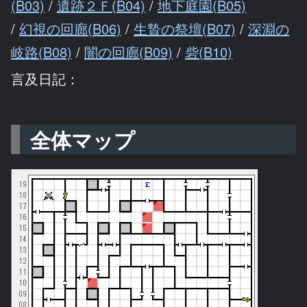
(B03)
/
遺跡２Ｆ(B04)
/
地下庭園(B05)
/
幻視の回廊(B06)
/
生贄の祭壇(B07)
/
深淵の
岐路(B08)
/
闇の回廊(B09)
/
砦(B10)
言及日記：
全体マップ