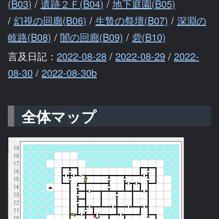
(B03)
/
遺跡２Ｆ(B04)
/
地下庭園(B05)
/
幻視の回廊(B06)
/
生贄の祭壇(B07)
/
深淵の
岐路(B08)
/
闇の回廊(B09)
/
砦(B10)
言及日記：
2022-08-28
/
2022-08-29
/
2022-
08-30
/
2022-08-30b
全体マップ