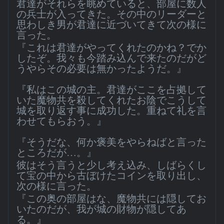
君達がそれらを眺めていると、部屋に数人
の兵士が入ってきた。その中のリーダーと
思わしき男が君達に近づいてきて次の様に
言った。
『これは君達がやってくれたのかね？でか
したぞ。我々も今踏み込んで来たのだがど
うやらその必要は無かったようだ。』
『私はこの城の主。君達がここを占拠して
いた魔物共を殺してくれたお陰でこうして
城を取り返す事に成功した。重ねて礼を言
わせてもらおう。』
『そうだな、何か褒美をやらねばと言った
ところだが…。』
彼はそう言うと少し考え込み、しばらくし
て宝の中から古ぼけたコインを取り出し、
次の様に言った。
『この奥の部屋はな、魔物共には隠してお
いたのだが、我が城の財物が隠してあ
る。』