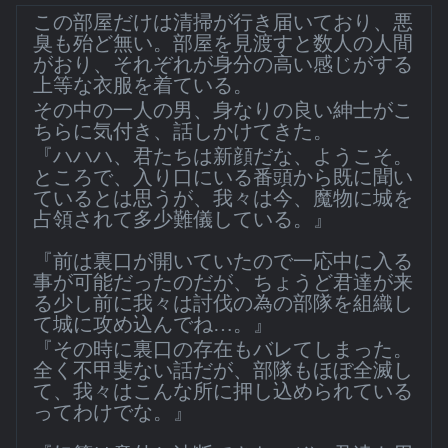
この部屋だけは清掃が行き届いており、悪
臭も殆ど無い。部屋を見渡すと数人の人間
がおり、それぞれが身分の高い感じがする
上等な衣服を着ている。
その中の一人の男、身なりの良い紳士がこ
ちらに気付き、話しかけてきた。
『ハハハ、君たちは新顔だな、ようこそ。
ところで、入り口にいる番頭から既に聞い
ているとは思うが、我々は今、魔物に城を
占領されて多少難儀している。』
『前は裏口が開いていたので一応中に入る
事が可能だったのだが、ちょうど君達が来
る少し前に我々は討伐の為の部隊を組織し
て城に攻め込んでね…。』
『その時に裏口の存在もバレてしまった。
全く不甲斐ない話だが、部隊もほぼ全滅し
て、我々はこんな所に押し込められている
ってわけでな。』