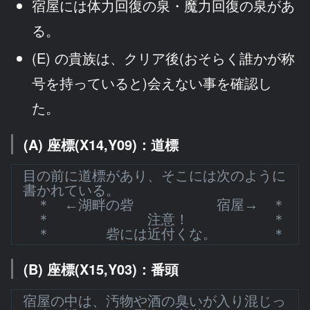
宿屋には体力回復の泉・魔力回復の泉があ
る。
(E) の貴族は、クリア後(おそらく誰かが称
号を持っていると)会えない事を確認し
た。
(A) 座標(X14,Y09)：道標
目の前に道標があり、そこには次のように
書かれている。
＊ ←湖畔の砦 宿屋→ ＊
＊ 注意！ ＊
＊ 砦には近付くな。 ＊
(B) 座標(X15,Y03)：番頭
宿屋の中は、汚物や酒の臭いが入り混じっ