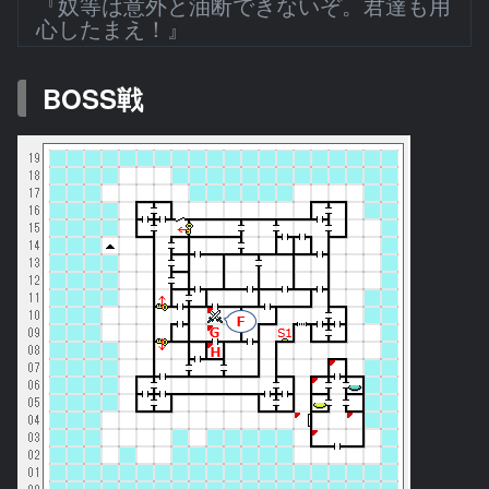
『奴等は意外と油断できないぞ。君達も用
心したまえ！』
BOSS戦