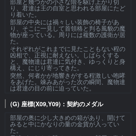
部屋と幾つかの小さな階を駆け上がり切
り、君達は王の自室と思われる部屋にたど
り着いた。
部屋の中央には禍々しい装飾の椅子があ
り、そこに一見して首領格と判る風貌の魔
物が座っている。周りには複数の護衛が居
た。
それぞれがこれまでに見たこともない程の
凶相で、正視に耐えない。しばらくする
と、魔物達は君達に気付き、ゆっくりと身
構え、にじり寄ってきた。
突然、何者かが地響きがする程激しい咆哮
をあげた。竦みあがった次の瞬間、魔物達
は君達の目の前に迫っていた。
(G) 座標(X09,Y09)：契約のメダル
部屋の奥に少し大きめの箱があり、開けて
みると中にかなりの量の金貨が入ってい
た。