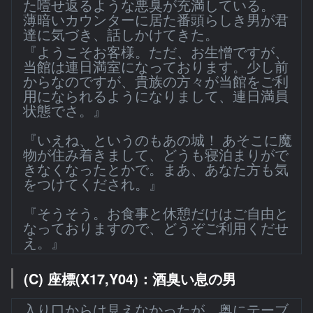
た噎せ返るような悪臭が充満している。
薄暗いカウンターに居た番頭らしき男が君
達に気づき、話しかけてきた。
『ようこそお客様。ただ、お生憎ですが、
当館は連日満室になっております。少し前
からなのですが、貴族の方々が当館をご利
用になられるようになりまして、連日満員
状態でさ。』
『いえね、というのもあの城！ あそこに魔
物が住み着きまして、どうも寝泊まりがで
きなくなったとかで。まあ、あなた方も気
をつけてくだされ。』
『そうそう。お食事と休憩だけはご自由と
なっておりますので、どうぞご利用くだせ
え。』
(C) 座標(X17,Y04)：酒臭い息の男
入り口からは見えなかったが、奥にテーブ