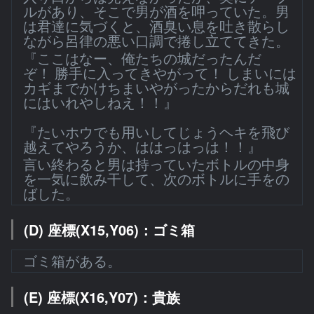
ルがあり、そこで男が酒を呷っていた。男
は君達に気づくと、酒臭い息を吐き散らし
ながら呂律の悪い口調で捲し立ててきた。
『ここはなー、俺たちの城だったんだ
ぞ！ 勝手に入ってきやがって！ しまいには
カギまでかけちまいやがったからだれも城
にはいれやしねえ！！』
『たいホウでも用いしてじょうヘキを飛び
越えてやろうか、ははっはっは！！』
言い終わると男は持っていたボトルの中身
を一気に飲み干して、次のボトルに手をの
ばした。
(D) 座標(X15,Y06)：ゴミ箱
ゴミ箱がある。
(E) 座標(X16,Y07)：貴族