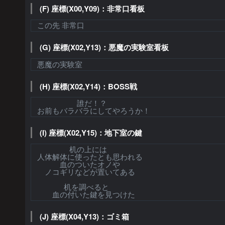
(F) 座標(X00,Y09)：非常口看板
この先 非常口
(G) 座標(X02,Y13)：悪魔の実験室看板
悪魔の実験室
(H) 座標(X02,Y14)：BOSS戦
誰だ！？
お前もバラバラにしてやろうか！
(I) 座標(X02,Y15)：地下室の鍵
机の上には
人体解体に使ったとも思われる
血のついたオノや
ノコギリなどが置いてある
机を調べると
血の付いた鍵を見つけた
(J) 座標(X04,Y13)：ゴミ箱