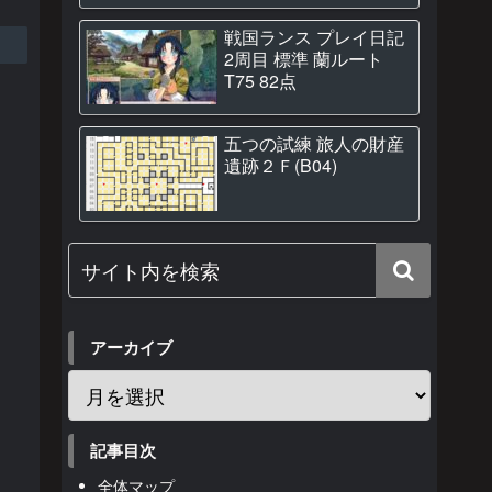
戦国ランス プレイ日記
2周目 標準 蘭ルート
T75 82点
五つの試練 旅人の財産
遺跡２Ｆ(B04)
アーカイブ
記事目次
全体マップ