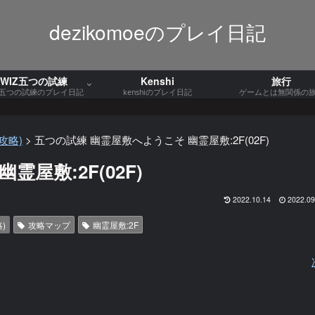
dezikomoeのプレイ日記
WIZ五つの試練
Kenshi
旅行
Z五つの試練のプレイ日記
kenshiのプレイ日記
ゲームとは無関係の
攻略)
>
五つの試練 幽霊屋敷へようこそ 幽霊屋敷:2F(02F)
屋敷:2F(02F)
2022.10.14
2022.09
)
攻略マップ
幽霊屋敷:2F