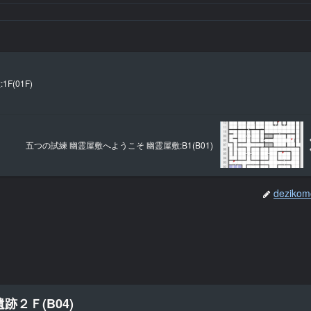
(01F)
五つの試練 幽霊屋敷へようこそ 幽霊屋敷:B1(B01)
dezikom
跡２Ｆ(B04)