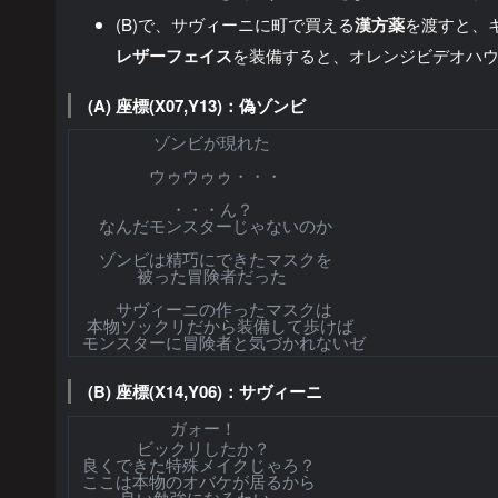
(B)で、サヴィーニに町で買える
漢方薬
を渡すと、
レザーフェイス
を装備すると、オレンジビデオハ
(A) 座標(X07,Y13)：偽ゾンビ
ゾンビが現れた
ウゥウゥゥ・・・
・・・ん？
なんだモンスターじゃないのか
ゾンビは精巧にできたマスクを
被った冒険者だった
サヴィーニの作ったマスクは
本物ソックリだから装備して歩けば
モンスターに冒険者と気づかれないゼ
(B) 座標(X14,Y06)：サヴィーニ
ガォー！
ビックリしたか？
良くできた特殊メイクじゃろ？
ここは本物のオバケが居るから