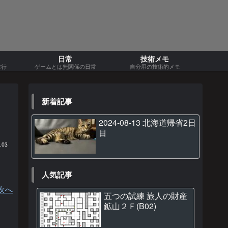
日常
技術メモ
旅行
ゲームとは無関係の日常
自分用の技術的メモ
新着記事
2024-08-13 北海道帰省2日
目
.03
人気記事
次へ
五つの試練 旅人の財産
鉱山２Ｆ(B02)