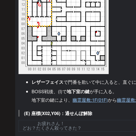
レザーフェイス
で門番を欺いて中に入ると、直ぐに(H
BOSS戦後、(I)で
地下室の鍵
が手に入る。
地下室の鍵により、
幽霊屋敷:1F(01F)
から
幽霊屋敷:B
(E) 座標(X02,Y06)：通せんぼ解除
お疲れさん！
どお？たくさん殺ってきた？