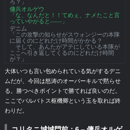
ろ？」
傭兵オルゲウ
「な、なんだと！！てめぇ、ナメたこと言
っていやがると――」
デニム
「この攻撃の知らせがスウォンジーの本隊
に届くのにどれだけ時間がかかる？
そして、あんたがアテにしている本隊が
ここへ引き返してくるのにどれだけ時間
が？」
大体いつも言い包められている気がするデニ
ムだが、今回は怒涛のオーバーキルで黙らせ
る。勝つべきポイントで勝てれば良いのだ。
ここでバルバトス枢機卿という玉を取れば終
わりだ。
コリタニ城城門前：6 – 傭兵オルゲ