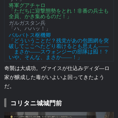
将軍グアチャロ
「ただちに迎撃態勢をとれ！非番の兵士も
全員、かき集めるのだ！」
ガルガスタン兵
「ハ、ハハッ！」
バルバトス枢機卿
「どういうことだ？残党があの包囲網を突
破してここへたどり着けるとも思えん――
まさか――スウォンジーの部隊は囮！？
いや、そんな、まさか――！」
奇襲は大成功。ヴァイスが仕込みディダ―ロ
家が醸成した毒がいよいよ回ってきたよう
だ。
コリタニ城城門前