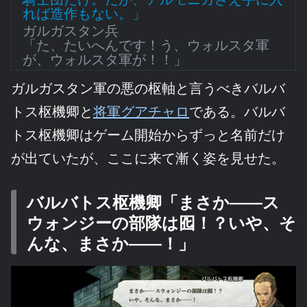
れば造作もない。」
ガルガスタン兵
「た、たいへんです！う、ウォルスタ軍
が、ウォルスタ軍が！！」
ガルガスタン軍の悪の枢軸と言うべきバルバ
トス枢機卿と
将軍グアチャロ
である。バルバ
トス枢機卿はゲーム開始からずっと名前だけ
が出ていたが、ここに来て漸く姿を見せた。
バルバトス枢機卿「まさか――ス
ウォンジーの部隊は囮！？いや、そ
んな、まさか――！」