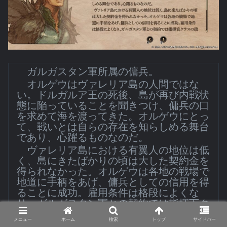
ガルガスタン軍所属の傭兵。
オルゲウはヴァレリア島の人間ではな
い。ドルガルア王の死後、島が再び内戦状
態に陥っていることを聞きつけ、傭兵の口
を求めて海を渡ってきた。オルゲウにとっ
て、戦いとは自らの存在を知らしめる舞台
であり、心躍るものなのだ。
ヴァレリア島における有翼人の地位は低
く、島にきたばかりの頃は大した契約金を
得られなかった。オルゲウは各地の戦場で
地道に手柄をあげ、傭兵としての信用を得
ることに成功。雇用条件は格段によくな
り、ガルガスタン軍との契約では指揮下ク
ラスの扱いを保証されている。
メニュー
ホーム
検索
トップ
サイドバー
スウォンジーでウォルスタ解放軍との決