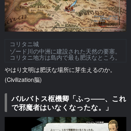
コリタニ城
ゾード川の中洲に建設された天然の要塞。
コリタニ地方は島内で最も肥沃なところ。
やはり文明は肥沃な場所に芽生えるのか。
(Civilization脳)
バルバトス枢機卿「ふっ――、これ
で邪魔者はいなくなったな。」