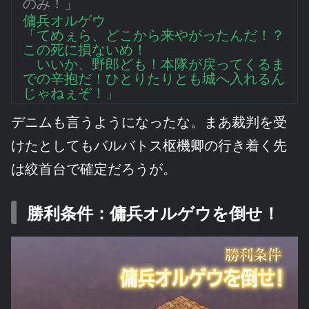
のみ！」
傭兵オルゲウ
「てめぇら、どこから来やがったんだ！？
この死に損ないめ！
いいか、野郎ども！本隊が戻ってくるま
での辛抱だ！ひとりたりとも城へ入れるん
じゃねぇぞ！」
デニムも言うようになったな。まあ裁判を受
けたとしてもバルバトス枢機卿の行き着く先
は絞首台で確定だろうが。
勝利条件：傭兵オルゲウを倒せ！