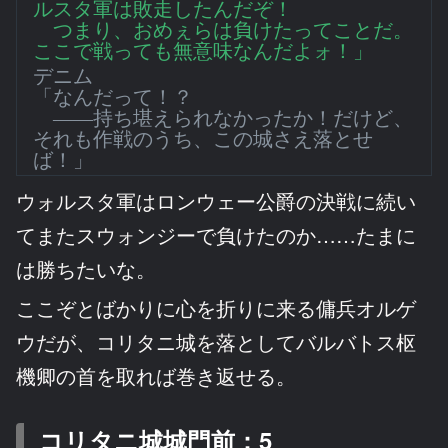
ルスタ軍は敗走したんだぞ！
つまり、おめぇらは負けたってことだ。
ここで戦っても無意味なんだよォ！」
デニム
「なんだって！？
――持ち堪えられなかったか！だけど、
それも作戦のうち、この城さえ落とせ
ば！」
ウォルスタ軍はロンウェー公爵の決戦に続い
てまたスウォンジーで負けたのか……たまに
は勝ちたいな。
ここぞとばかりに心を折りに来る傭兵オルゲ
ウだが、コリタニ城を落としてバルバトス枢
機卿の首を取れば巻き返せる。
コリタニ城城門前：5