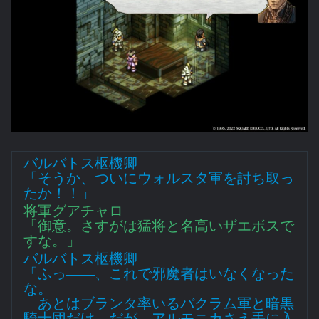
バルバトス枢機卿
「そうか、ついにウォルスタ軍を討ち取っ
たか！！」
将軍グアチャロ
「御意。さすがは猛将と名高いザエボスで
すな。」
バルバトス枢機卿
「ふっ――、これで邪魔者はいなくなった
な。
あとはブランタ率いるバクラム軍と暗黒
騎士団だけ。だが、アルモニカさえ手に入