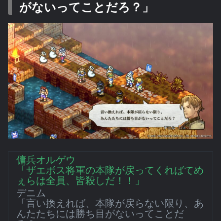
がないってことだろ？」
傭兵オルゲウ
「ザエボス将軍の本隊が戻ってくればてめ
ぇらは全員、皆殺しだ！！」
デニム
「言い換えれば、本隊が戻らない限り、あ
んたたちには勝ち目がないってことだ