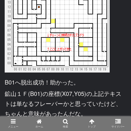
B01へ脱出成功！助かった。
鉱山１Ｆ(B01)の座標(X07,Y05)の上記テキス
トは単なるフレーバーかと思っていたけど、
ちゃんと意味があったんだな。
目の前に機械があり、チェーンに接続され
メニュー
ホーム
検索
トップ
サイドバー
たゴンドラが地下深くに向かって幾つも連