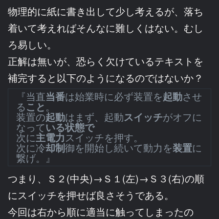
物理的に紙に書き出して少し考えるが、落ち
着いて考えればそんなに難しくはない。むし
ろ易しい。
正解は無いが、恐らく欠けているテキストを
補完すると以下のようになるのではないか？
『当直
当番
は始業時に必ず装置を
起動
させ
る
こと
。
装置の
起動
はまず、起動
スイッチ
がオフに
なって
いる状態で
次に
主電力
スイッチを押す。
次に冷
却制
御を開始し続いて動力を
装置
に
繋げ。』
つまり、Ｓ２(中央)→Ｓ１(左)→Ｓ３(右)の順
にスイッチを押せば良さそうである。
今回は右から順に適当に触ってしまったの