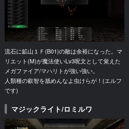
流石に鉱山１Ｆ(B01)の敵は余裕になった。マ
リエット(M)が魔法使いLv3呪文として覚えた
メガファイア/マハリトが強い強い。
人類種の叡智を舐めんなよ虫けらが！(エルフ
です)
マジックライト/ロミルワ