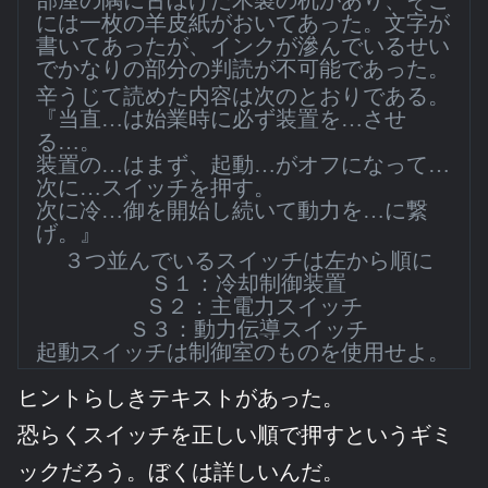
には一枚の羊皮紙がおいてあった。文字が
書いてあったが、インクが滲んでいるせい
でかなりの部分の判読が不可能であった。
辛うじて読めた内容は次のとおりである。
『当直…は始業時に必ず装置を…させ
る…。
装置の…はまず、起動…がオフになって…
次に…スイッチを押す。
次に冷…御を開始し続いて動力を…に繋
げ。』
３つ並んでいるスイッチは左から順に
Ｓ１：冷却制御装置
Ｓ２：主電力スイッチ
Ｓ３：動力伝導スイッチ
起動スイッチは制御室のものを使用せよ。
ヒントらしきテキストがあった。
恐らくスイッチを正しい順で押すというギミ
ックだろう。ぼくは詳しいんだ。