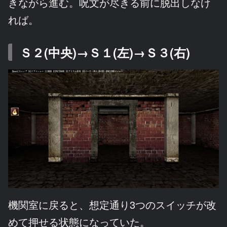
きながら進む。呪文が尽きる前に脱出しなけ
れば。
Ｓ２(中央)→Ｓ１(左)→Ｓ３(右)
機関室に戻ると、想定通り3つのスイッチが改
めて押せる状態になっていた。