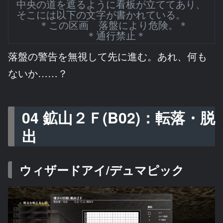
中央の道を遮るように看板が立ててあり、
そこには以下の文字が書かれている。
＊この区画 落盤により危険。＊
＊通行禁止＊
落盤の警告を無視して先に進む。あれ、何も
ないか……？
04 鉱山２Ｆ(B02)：転落・脱
出
ウィザードアイ/デュマピック