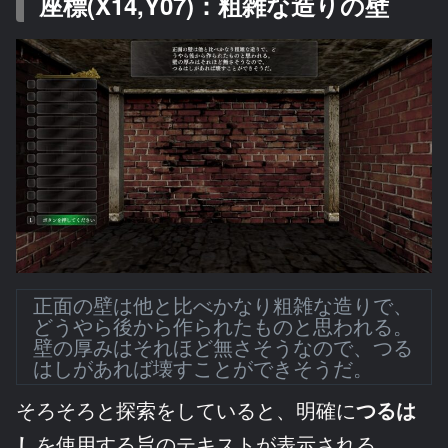
座標(X14,Y07)：粗雑な造りの壁
正面の壁は他と比べかなり粗雑な造りで、
どうやら後から作られたものと思われる。
壁の厚みはそれほど無さそうなので、つる
はしがあれば壊すことができそうだ。
そろそろと探索をしていると、明確に
つるは
し
を使用する旨のテキストが表示される。