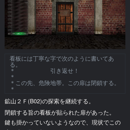
看板には丁寧な字で次のように書いてあ
る。
＊ 引き返せ！
＊
＊この先、危険地帯。この扉は閉鎖する。
＊
鉱山２Ｆ(B02)の探索を継続する。
閉鎖する旨の看板が貼られた扉があった。
鍵も掛かっていないようなので、現状でこの