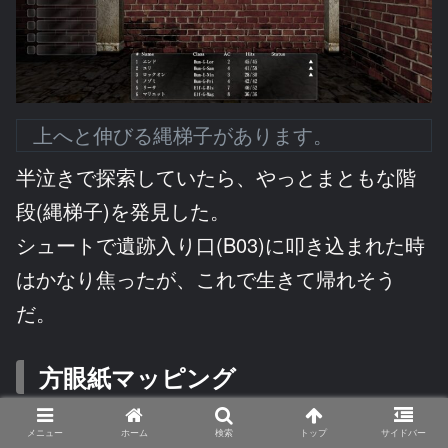
上へと伸びる縄梯子があります。
半泣きで探索していたら、やっとまともな階
段(縄梯子)を発見した。
シュートで遺跡入り口(B03)に叩き込まれた時
はかなり焦ったが、これで生きて帰れそう
だ。
方眼紙マッピング
メニュー
ホーム
検索
トップ
サイドバー