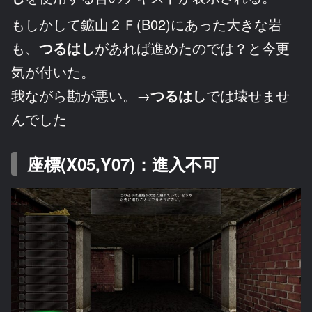
もしかして鉱山２Ｆ(B02)にあった大きな岩
も、
つるはし
があれば進めたのでは？と今更
気が付いた。
我ながら勘が悪い。→
つるはし
では壊せませ
んでした
座標(X05,Y07)：進入不可