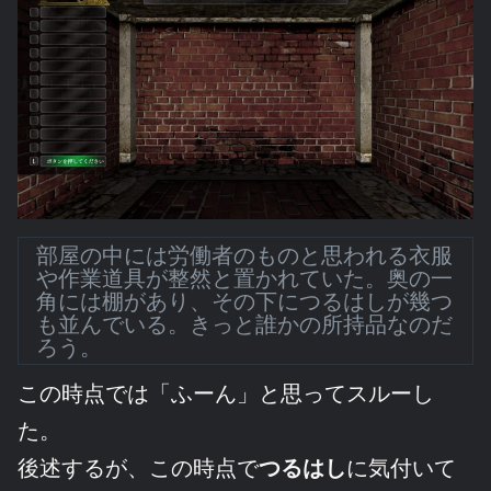
部屋の中には労働者のものと思われる衣服
や作業道具が整然と置かれていた。奥の一
角には棚があり、その下につるはしが幾つ
も並んでいる。きっと誰かの所持品なのだ
ろう。
この時点では「ふーん」と思ってスルーし
た。
後述するが、この時点で
つるはし
に気付いて