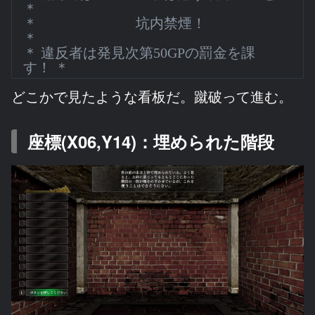
＊
＊ 坑内禁煙！
＊
＊ 違反者は発見次第50GPの罰金を課
す！ ＊
どこかで見たような看板だ。蹴破って進む。
座標(X06,Y14)：埋められた階段