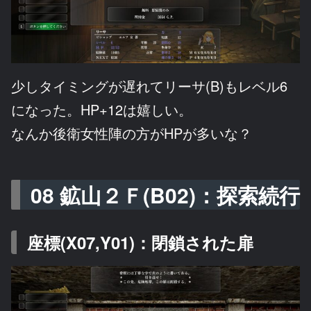
少しタイミングが遅れてリーサ(B)もレベル6
になった。HP+12は嬉しい。
なんか後衛女性陣の方がHPが多いな？
08 鉱山２Ｆ(B02)：探索続行
座標(X07,Y01)：閉鎖された扉