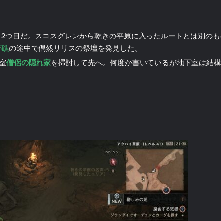
も2つ目だ。スコスグレンから乾きの平原に入ったルートとは別のも
暗礁
の途中で偶然リリスの祭壇を発見した。
室
僧侶の隠れ家
を掃討して先へ。何度か書いているが地下室は結構