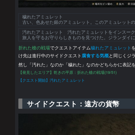
穢れたアミュレット
古い、色あせた銀のアミュレット。このアミュレット
汚れたアミュレット 汚れたアミュレットをインスー
旅人を守るお守りらしきものを見つけた。ジランダイ
折れた槍の戦場
でクエストアイテム
穢れたアミュレット
け先は進行中のサイドクエスト
腐食する気概
と同じくジ
然し「汚れた」なのか「穢れた」なのかどちらかに表記
【発見したエリア】乾きの平原：折れた槍の戦場(19/51)
【クエスト開始】汚れたアミュレット
サイドクエスト：遠方の貨幣