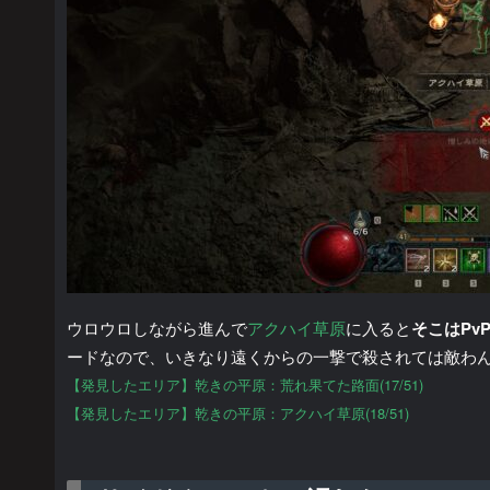
ウロウロしながら進んで
アクハイ草原
に入ると
そこはPv
ードなので、いきなり遠くからの一撃で殺されては敵わ
【発見したエリア】乾きの平原：荒れ果てた路面(17/51)
【発見したエリア】乾きの平原：アクハイ草原(18/51)