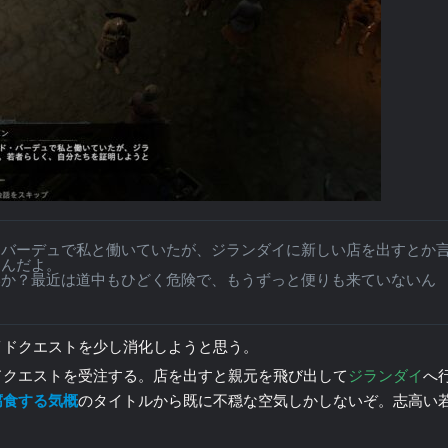
・バーデュで私と働いていたが、ジランダイに新しい店を出すとか
なんだよ。
いか？最近は道中もひどく危険で、もうずっと便りも来ていないん
イドクエストを少し消化しようと思う。
ドクエストを受注する。店を出すと親元を飛び出して
ジランダイ
へ
腐食する気概
のタイトルから既に不穏な空気しかしないぞ。志高い