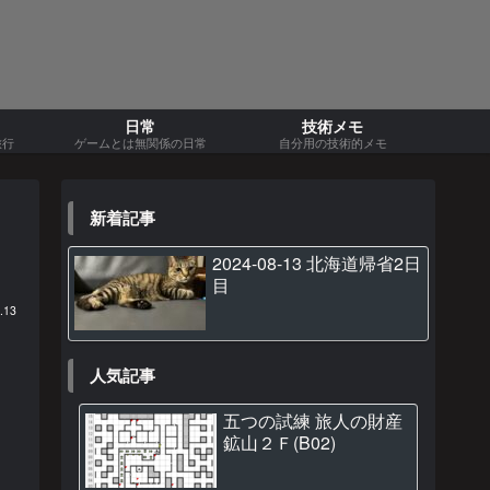
日常
技術メモ
旅行
ゲームとは無関係の日常
自分用の技術的メモ
新着記事
2024-08-13 北海道帰省2日
目
.13
人気記事
五つの試練 旅人の財産
鉱山２Ｆ(B02)