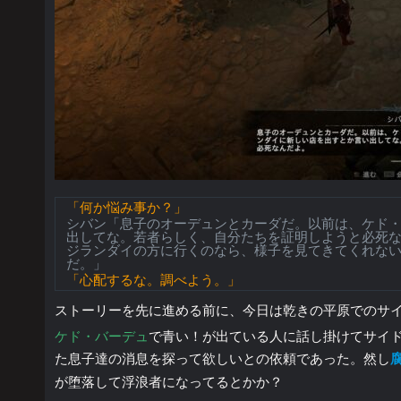
「何か悩み事か？」
シバン「息子のオーデュンとカーダだ。以前は、ケド
出してな。若者らしく、自分たちを証明しようと必死
ジランダイの方に行くのなら、様子を見てきてくれな
だ。」
「心配するな。調べよう。」
ストーリーを先に進める前に、今日は乾きの平原でのサ
ケド・バーデュ
で青い！が出ている人に話し掛けてサイ
た息子達の消息を探って欲しいとの依頼であった。然し
が堕落して浮浪者になってるとかか？