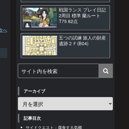
戦国ランス プレイ日記
2周目 標準 蘭ルート
T75 82点
次へ
五つの試練 旅人の財産
遺跡２Ｆ(B04)
アーカイブ
記事目次
サイドクエスト：腐食する気概