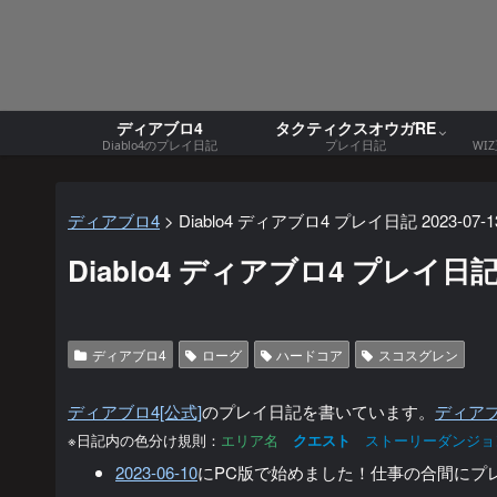
ディアブロ4
タクティクスオウガRE
Diablo4のプレイ日記
プレイ日記
WI
ディアブロ4
>
Diablo4 ディアブロ4 プレイ日記 2023-07-1
Diablo4 ディアブロ4 プレイ日記 2
ディアブロ4
ローグ
ハードコア
スコスグレン
ディアブロ4[公式]
のプレイ日記を書いています。
ディア
※日記内の色分け規則：
エリア名
クエスト
ストーリーダンジョ
2023-06-10
にPC版で始めました！仕事の合間にプ