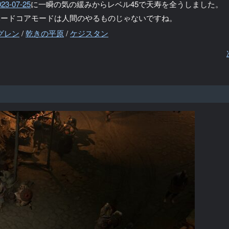
023-07-25
に一瞬の気の緩みからレベル45で天寿を全うしました。
ハードコアモードは人間のやるものじゃないですね。
グレン
/
乾きの平原
/
ケジスタン