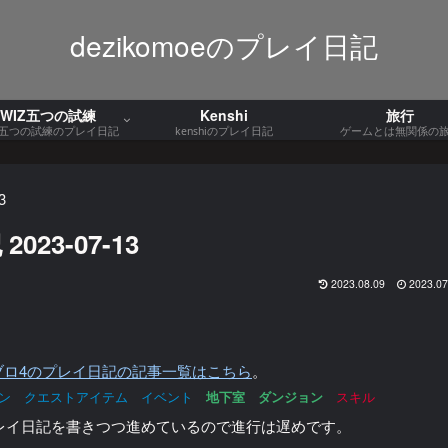
dezikomoeのプレイ日記
WIZ五つの試練
Kenshi
旅行
Z五つの試練のプレイ日記
kenshiのプレイ日記
ゲームとは無関係の
3
023-07-13
2023.08.09
2023.07
ブロ4のプレイ日記の記事一覧はこちら
。
ン
クエストアイテム イベント
地下室
ダンジョン
スキル
レイ日記を書きつつ進めているので進行は遅めです。