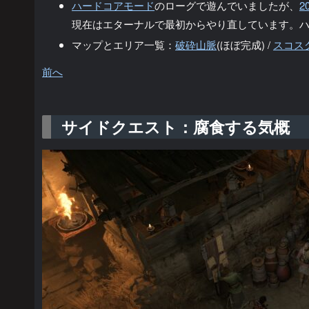
ハードコアモード
のローグで遊んでいましたが、
2
現在はエターナルで最初からやり直しています。
マップとエリア一覧：
破砕山脈
(ほぼ完成) /
スコス
前へ
サイドクエスト：腐食する気概