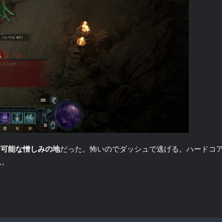
P可能な憎しみの地
だった。怖いのでダッシュで逃げる。ハードコ
ん。