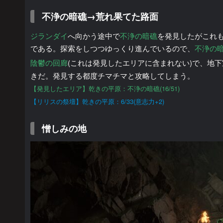
不浄の暗礁→荒れ果てた路面
ジランダイ
へ向かう途中で
不浄の暗礁
を発見したがこれ
である。探索をしつつゆっくり進んでいるので、
不浄の
陰鬱の回廊
(これは発見したエリアに含まれない)で、地下
きだ。発見する都度チマチマと攻略してしまう。
【発見したエリア】乾きの平原：不浄の暗礁(16/51)
【リリスの祭壇】乾きの平原：6/33(意志力+2)
憎しみの地