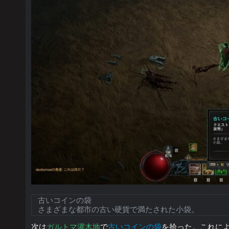
古いコインの袋
さまざまな都市の古い硬貨で満たされた小袋。
次は
ガルトマ灌木地
で
古いコインの袋
を拾った。これに