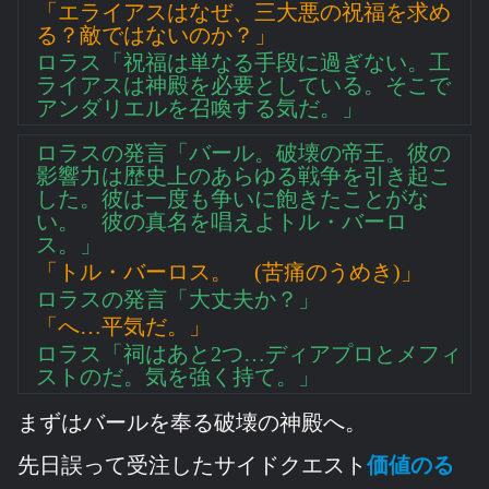
「エライアスはなぜ、三大悪の祝福を求め
る？敵ではないのか？」
ロラス「祝福は単なる手段に過ぎない。工
ライアスは神殿を必要としている。そこで
アンダリエルを召喚する気だ。」
ロラスの発言「バール。破壊の帝王。彼の
影響力は歴史上のあらゆる戦争を引き起こ
した。彼は一度も争いに飽きたことがな
い。 彼の真名を唱えよトル・バーロ
ス。」
「トル・バーロス。 (苦痛のうめき)」
ロラスの発言「大丈夫か？」
「へ…平気だ。」
ロラス「祠はあと2つ…ディアプロとメフィ
ストのだ。気を強く持て。」
まずはバールを奉る破壊の神殿へ。
先日誤って受注したサイドクエスト
価値のる