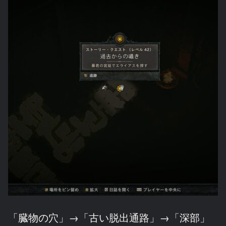
「臓物の穴」→「古い脱出通路」→「深部」