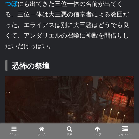
つぼ
にも出てきた三位一体の名前が出てく
る。三位一体は大三悪の信奉者による教団だ
った。エライアスは別に大三悪はどうでも良
くて、アンダリエルの召喚に神殿を間借りし
たいだけっぽい。
恐怖の祭壇
メニュー
ホーム
検索
トップ
サイドバー