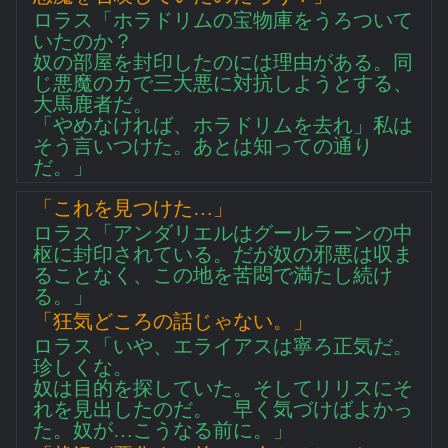
ロラス「ホラドリムの宝物庫をうろついて
いたのか？
奴の部屋を封印したのには理由がある。同
じ悪魔のカで三大悪に対抗しようとする、
大馬鹿者だ。
「やめなければ、ホラドリムを去れ」私は
そう言いつけた。あとは知っての通り
だ。」
「これを見つけた…」
ロラス「アンダリエルはグールラーンの中
枢に封印されている。だが奴の邪悪は収ま
ることなく、この地を苦悶で満たし続け
る。」
「狂気どころの話じゃない。」
ロラス「いや、エライアスは寧ろ正気だ。
珍しくな。
奴は目的を探していた。そしてリリスにそ
れを見出したのだ。 早く気づけばよかっ
た。奴が…こうなる前に。」