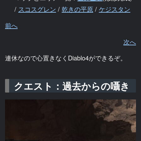
/
スコスグレン
/
乾きの平原
/
ケジスタン
前へ
次へ
連休なので心置きなくDiablo4ができるぞ。
クエスト：過去からの囁き