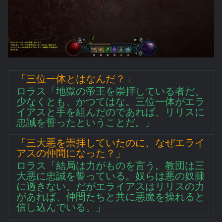
「三位一体とはなんだ？」
ロラス「地獄の帝王を崇拝している者だ。
少なくとも、かつてはな。三位一体がエラ
イアスと手を組んだのであれば、リリスに
忠誠を誓ったということだ。」
「三大悪を崇拝していたのに、なぜエライ
アスの仲間になった？」
ロラス「結局は力がものを言う。教団は三
大悪に忠誠を誓っている。奴らは悪の奴隷
に過きない。だがエライアスはリリスの力
があれば、仲間たちと共に悪魔を操れると
信し込んでいる。」