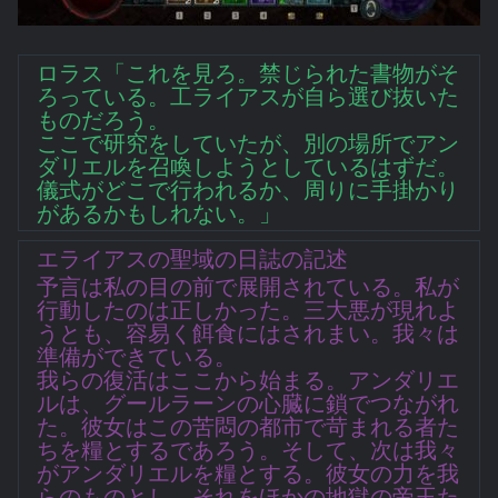
ロラス「これを見ろ。禁じられた書物がそ
ろっている。工ライアスが自ら選び抜いた
ものだろう。
ここで研究をしていたが、別の場所でアン
ダリエルを召喚しようとしているはずだ。
儀式がどこで行われるか、周りに手掛かり
があるかもしれない。」
エライアスの聖域の日誌の記述
予言は私の目の前で展開されている。私が
行動したのは正しかった。三大悪が現れよ
うとも、容易く餌食にはされまい。我々は
準備ができている。
我らの復活はここから始まる。アンダリエ
ルは、グールラーンの心臓に鎖でつながれ
た。彼女はこの苦悶の都市で苛まれる者た
ちを糧とするであろう。そして、次は我々
がアンダリエルを糧とする。彼女の力を我
らのものとし、それをほかの地獄の帝王た