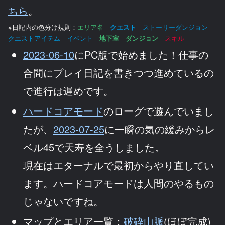
ちら
。
※日記内の色分け規則：
エリア名
クエスト
ストーリーダンジョン
クエストアイテム イベント
地下室
ダンジョン
スキル
2023-06-10
にPC版で始めました！仕事の
合間にプレイ日記を書きつつ進めているの
で進行は遅めです。
ハードコアモード
のローグで遊んでいまし
たが、
2023-07-25
に一瞬の気の緩みからレ
ベル45で天寿を全うしました。
現在はエターナルで最初からやり直してい
ます。ハードコアモードは人間のやるもの
じゃないですね。
マップとエリア一覧：
破砕山脈
(ほぼ完成)