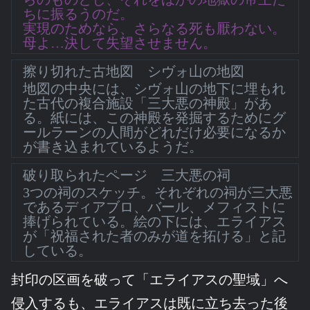
ちに振るうのだ。
実現のためなら、さらなる死も厭わない。
母よ…決して失望させません。
擦り切れた古地図 シヴォ山の地図
地図の中央には、シヴォ山の地下に埋もれ
た古代の複合施設「三大悪の神殿」があ
る。紙には、この神殿を発掘するためにグ
ールラーンの人間がどれだけ必要になるか
が書き込まれているようだ。
破り取られたページ 三大悪の祠
3つの祠のスケッチ。それぞれの祠が三大悪
であるディアブロ、バール、メフィストに
捧げられている。絵の下には、エライアス
が「祝福された者のみが道を拓ける」と記
している。
封印の区画を破って「エライアスの聖域」へ
侵入するも、エライアスは既に立ち去った後