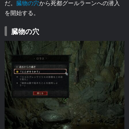
だ。
臓物の穴
から死都グールラーンへの潜入
を開始する。
臓物の穴