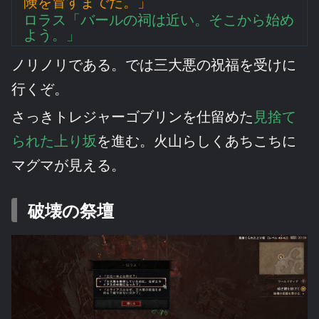
険を冒すまでだ。」
ロラス「バールの祠は近い。そこから始め
よう。」
ノリノリである。では三大悪の祝福を受けに
行くぞ。
さっきトレジャーゴブリンを仕留めた
見捨て
られた上り坂
を進む。火山らしくあちこちに
マグマが見える。
破壊の祭壇