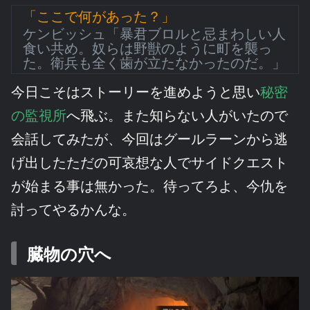
「ここで何があった？」
ケンビッシュ「暴君ブロルと忌まわしい人
食い共め。奴らは野獣のように町を襲っ
た。衛兵も全く歯が立たなかったのだ。」
今日こそはストーリーを進めようと思い
秘密
の監視所
へ飛ぶ。また知らない人がいたので
会話してみたが、今回はグールラーンから逃
げ出したただの可哀想な人でサイドクエスト
が始まる事は無かった。待ってろよ、今仇を
討ってやるかんな。
臓物の穴へ