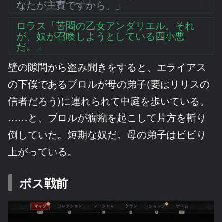
なたが主賓ですから。」
ロラス「苦悶の乙女アンダリエル。それ
が、奴が召喚しようとしている四小悪
だ。」
壁の隙間から盗み聞きをすると、エライアス
の下僕であるブロルが母の弟子(要はリリスの
信者だろう)に連れられて中庭を歩いている。
……と、ブロルが癇癪を起こして片方を斬り
倒していた。短期な奴だ。母の弟子はビビり
上がっている。
ボス戦前