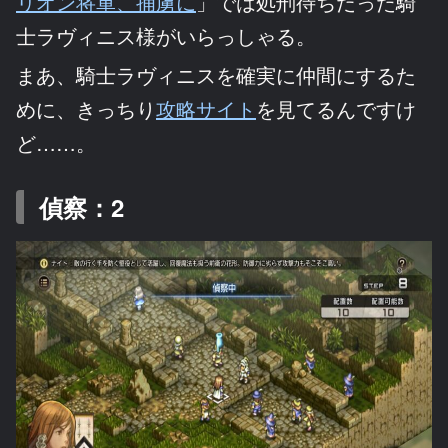
リオン将軍、捕虜に
」では処刑待ちだった騎
士ラヴィニス様がいらっしゃる。
まあ、騎士ラヴィニスを確実に仲間にするた
めに、きっちり
攻略サイト
を見てるんですけ
ど……。
偵察：2