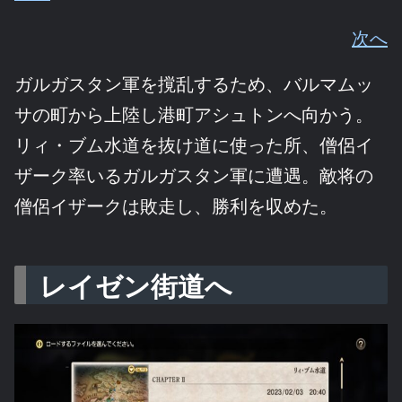
次へ
ガルガスタン軍を撹乱するため、バルマムッ
サの町から上陸し港町アシュトンへ向かう。
リィ・ブム水道を抜け道に使った所、僧侶イ
ザーク率いるガルガスタン軍に遭遇。敵将の
僧侶イザークは敗走し、勝利を収めた。
レイゼン街道へ