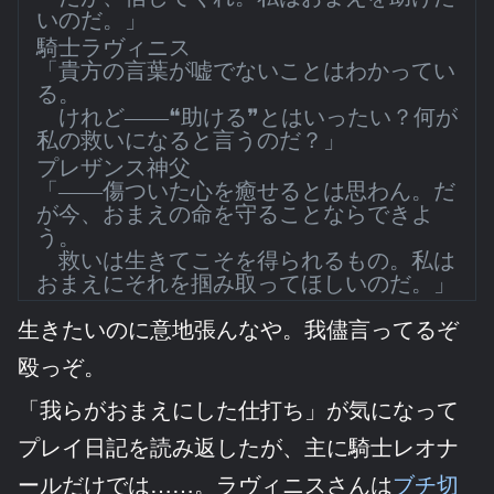
いのだ。」
騎士ラヴィニス
「貴方の言葉が嘘でないことはわかってい
る。
けれど――❝助ける❞とはいったい？何が
私の救いになると言うのだ？」
プレザンス神父
「――傷ついた心を癒せるとは思わん。だ
が今、おまえの命を守ることならできよ
う。
救いは生きてこそを得られるもの。私は
おまえにそれを掴み取ってほしいのだ。」
生きたいのに意地張んなや。我儘言ってるぞ
殴っぞ。
「我らがおまえにした仕打ち」が気になって
プレイ日記を読み返したが、主に騎士レオナ
ールだけでは……。ラヴィニスさんは
ブチ切