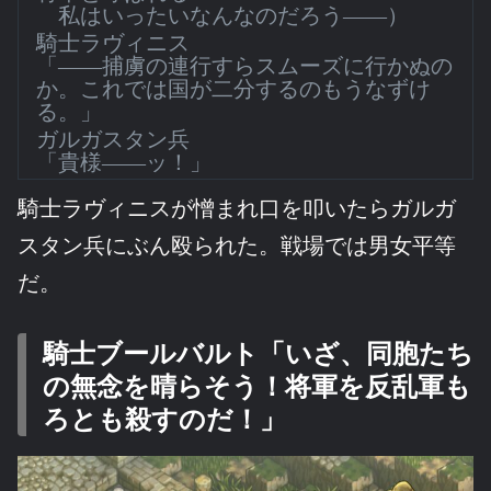
私はいったいなんなのだろう――）
騎士ラヴィニス
「――捕虜の連行すらスムーズに行かぬの
か。これでは国が二分するのもうなずけ
る。」
ガルガスタン兵
「貴様――ッ！」
騎士ラヴィニスが憎まれ口を叩いたらガルガ
スタン兵にぶん殴られた。戦場では男女平等
だ。
騎士ブールバルト「いざ、同胞たち
の無念を晴らそう！将軍を反乱軍も
ろとも殺すのだ！」