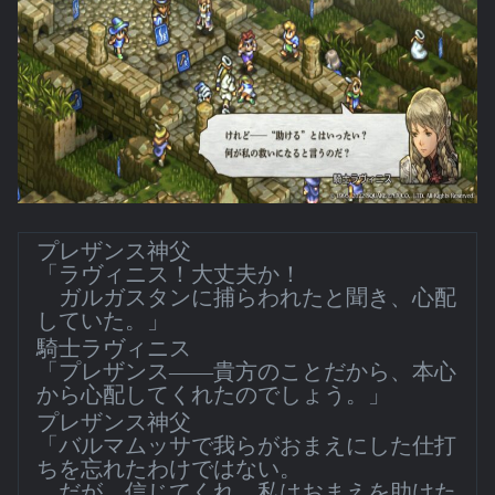
プレザンス神父
「ラヴィニス！大丈夫か！
ガルガスタンに捕らわれたと聞き、心配
していた。」
騎士ラヴィニス
「プレザンス――貴方のことだから、本心
から心配してくれたのでしょう。」
プレザンス神父
「バルマムッサで我らがおまえにした仕打
ちを忘れたわけではない。
だが、信じてくれ。私はおまえを助けた