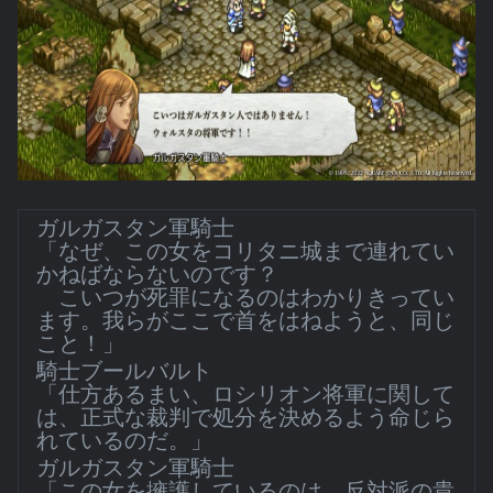
ガルガスタン軍騎士
「なぜ、この女をコリタニ城まで連れてい
かねばならないのです？
こいつが死罪になるのはわかりきってい
ます。我らがここで首をはねようと、同じ
こと！」
騎士ブールバルト
「仕方あるまい、ロシリオン将軍に関して
は、正式な裁判で処分を決めるよう命じら
れているのだ。」
ガルガスタン軍騎士
「この女を擁護しているのは、反対派の貴