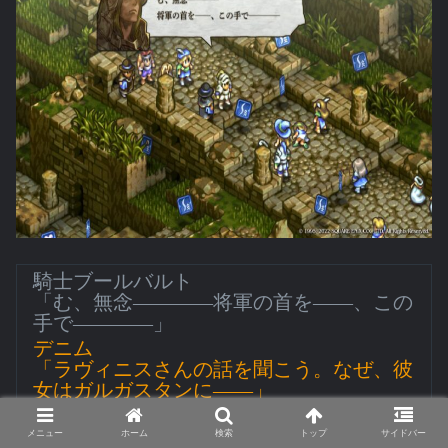
騎士ブールバルト
「む、無念――――将軍の首を――、この
手で――――」
デニム
「ラヴィニスさんの話を聞こう。なぜ、彼
女はガルガスタンに――」
敵前線は壊滅し大勢は決した。残党狩りへ。
メニュー
ホーム
検索
トップ
サイドバー