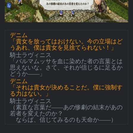
デニム
「貴女を放ってはおけない。今の立場はど
うあれ、僕は貴女を見捨てられない！」
騎士ラヴィニス
「バルマムッサを血に染めた者の言葉とは
思えないな。さて、それが信じるに足るか
どうか――」
デニム
「それは貴女が決めることだ。僕に強制す
る力はない。」
騎士ラヴィニス
（素直な言葉だ――あの惨劇の結末があの
若者を変えたのか？
ならば、信じてみるのも天命か――）