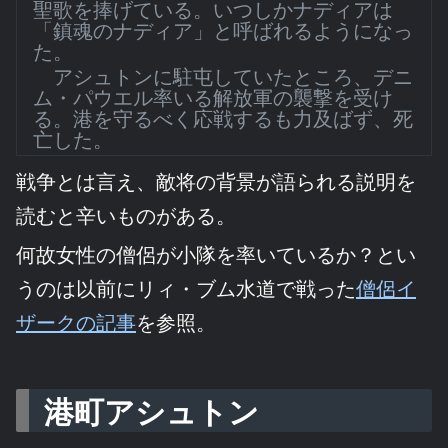
聖歌を捧げている。いつしかナディアは
「鎮魂のナディア」と呼ばれるようになっ
た。
アシュトンに駐屯していたところ、デニ
ム・パウエル率いる解放軍の襲撃を受け
る。港を守るべく応戦するも力及ばず、死
亡した。
戦争とは言え、敵将の背景が語られる説明を
読むと辛いものがある。
何故女性の僧侶が小隊を率いているか？とい
うのは以前にリィ・ブム水道で戦った
僧侶イ
ザークの記事
を参照。
港町アシュトン