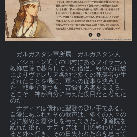
ガルガスタン軍所属。ガルガスタン人。
アシュトン近くの山村にあるフィラーハ
教修道院で暮らしていた僧侶。紛争の再燃
によりヴァレリア各地で多くの死傷者が生
まれたことを機に、軍への従事を決意し
た。戦争で傷つき、苦悩する者を支えるこ
とこそ、神が自分に与えた役目だと考えた
のだ。
ナディアは優れた聖歌の歌い手である。
自愛にあふれたその歌声は、多くの人々の
心に慰めと癒やしを与えてきた。修道院を
離れた後も、ナディアは一日の終わりにな
ると外へ行き、その日失われた命を思って