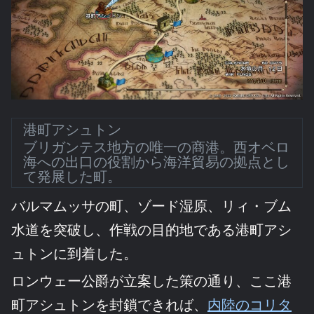
港町アシュトン
ブリガンテス地方の唯一の商港。西オベロ
海への出口の役割から海洋貿易の拠点とし
て発展した町。
バルマムッサの町、ゾード湿原、リィ・ブム
水道を突破し、作戦の目的地である港町アシ
ュトンに到着した。
ロンウェー公爵が立案した策の通り、ここ港
町アシュトンを封鎖できれば、
内陸のコリタ