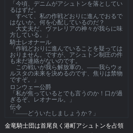
「今頃、デニムがアシュトンを落としてい
るはずだ。
すべて、私の作戦どおりに進んでおるで
はないか。何を心配しているのだ？
大丈夫だ、ヴァレリアの神々が我らに味
方している。」
騎士レオナール
「作戦どおりに進んでいることを疑っては
おりません。ですが、アシュトン制圧の件
も未だ連絡がないのです。
この戦いが我ら解放軍の、――我らウォ
ルスタの未来を決めるのです、焦りは禁物
ですぞ。」
ロンウェー公爵
「私が焦っているとでも言うのか！口が過
ぎるぞ、レオナール。」
伝令
「――どういたしましょうか？」
金竜騎士団は首尾良く港町アシュトンを占領