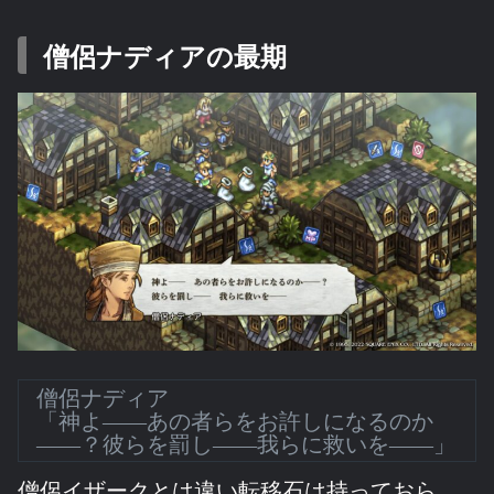
僧侶ナディアの最期
僧侶ナディア
「神よ――あの者らをお許しになるのか
――？彼らを罰し――我らに救いを――」
僧侶イザークとは違い転移石は持っておら