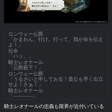
ロンウェー公爵
「かまわん、行け。行って、我が命を伝え
よ！」
伝令
「ハッ。」
騎士レオナール
「公爵殿下！」
ロンウェー公爵
「うるさいと申しておる！貴公も早く出立
せよ！さぁ！」
騎士レオナール
「――――」
騎士レオナールの忠義も限界が近付いている