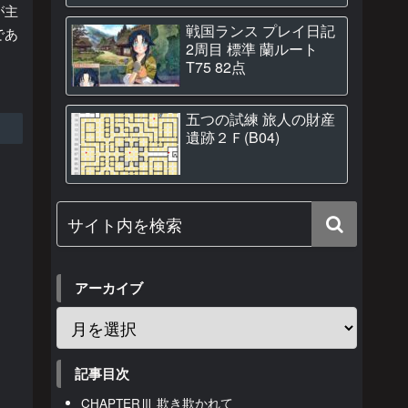
が主
戦国ランス プレイ日記
であ
2周目 標準 蘭ルート
T75 82点
五つの試練 旅人の財産
遺跡２Ｆ(B04)
アーカイブ
記事目次
CHAPTERⅢ 欺き欺かれて