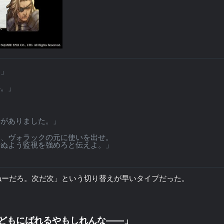
。」
か。」
告がありました。」
し、ヴォラックの元に使いを出せ。
ぬよう監視を強めろと伝えよ。」
ねーだろ。次だ次」という切り替えが早いタイプだった。
どもにばれるやもしれんな――」