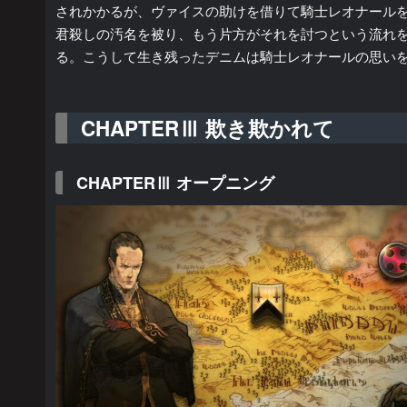
されかかるが、ヴァイスの助けを借りて騎士レオナール
君殺しの汚名を被り、もう片方がそれを討つという流れ
る。こうして生き残ったデニムは騎士レオナールの思い
CHAPTERⅢ 欺き欺かれて
CHAPTERⅢ オープニング