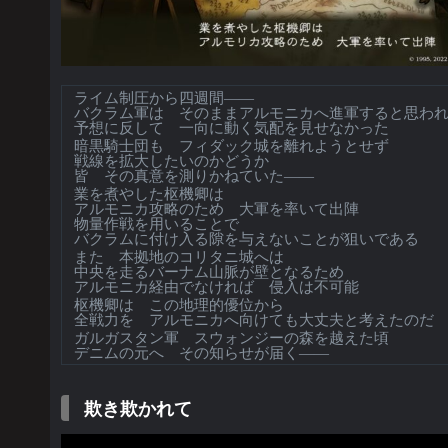
ライム制圧から四週間――
バクラム軍は そのままアルモニカへ進軍すると思わ
予想に反して 一向に動く気配を見せなかった
暗黒騎士団も フィダック城を離れようとせず
戦線を拡大したいのかどうか
皆 その真意を測りかねていた――
業を煮やした枢機卿は
アルモニカ攻略のため 大軍を率いて出陣
物量作戦を用いることで
バクラムに付け入る隙を与えないことが狙いである
また 本拠地のコリタニ城へは
中央を走るバーナム山脈が壁となるため
アルモニカ経由でなければ 侵入は不可能
枢機卿は この地理的優位から
全戦力を アルモニカへ向けても大丈夫と考えたのだ
ガルガスタン軍 スウォンジーの森を越えた頃
デニムの元へ その知らせが届く――
欺き欺かれて