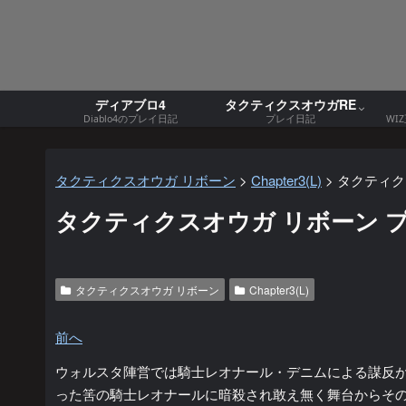
ディアブロ4
タクティクスオウガRE
Diablo4のプレイ日記
プレイ日記
WI
タクティクスオウガ リボーン
>
Chapter3(L)
>
タクティクス
タクティクスオウガ リボーン プレイ日
タクティクスオウガ リボーン
Chapter3(L)
前へ
ウォルスタ陣営では騎士レオナール・デニムによる謀反
った筈の騎士レオナールに暗殺され敢え無く舞台からそ