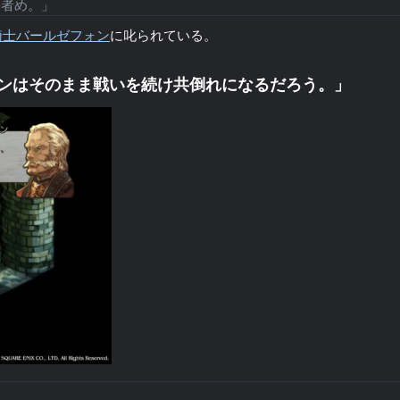
子者め。」
騎士バールゼフォン
に叱られている。
ンはそのまま戦いを続け共倒れになるだろう。」