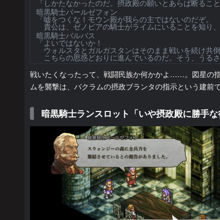
「しかたなかったのだ。摂政殿の願いとあらば断るこ
暗黒騎士バールゼフォン
「嘘をつくな！モウン殿が我らの主ではないのだぞ。
貴公は、ゼノビアの騎士がライムにいることを知り、
暗黒騎士バルバス
「よいではないか！
ウォルスタとガルガスタンはそのまま戦いを続け共倒
こちらの思惑どおりに進んでいるのだ。そう、うるさ
戦いたくなったって、戦闘民族か何かかよ……。図星の
ムを襲撃は、バクラムの摂政ブランタの指示という建前
暗黒騎士ランスロット「いや摂政殿に勝手な