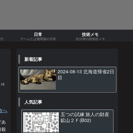
日常
技術メモ
旅行
ゲームとは無関係の日常
自分用の技術的メモ
新着記事
2024-08-13 北海道帰省2日
目
.10
人気記事
次へ
五つの試練 旅人の財産
鉱山２Ｆ(B02)
であ
暗殺