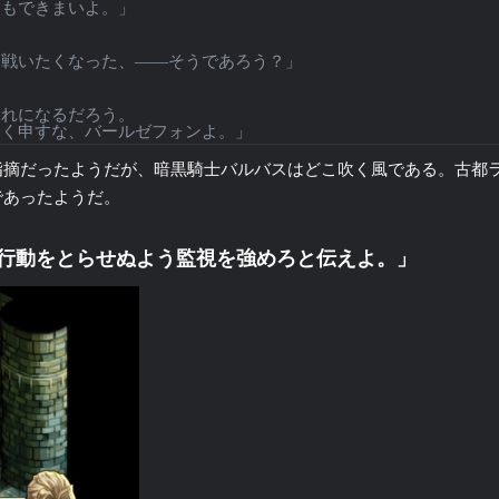
ともできまいよ。」
戦いたくなった、――そうであろう？」
れになるだろう。
く申すな、バールゼフォンよ。」
指摘だったようだが、暗黒騎士バルバスはどこ吹く風である。古都
であったようだ。
行動をとらせぬよう監視を強めろと伝えよ。」