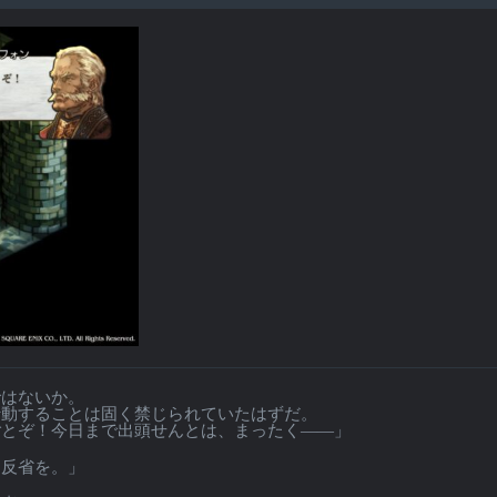
ではないか。
動することは固く禁じられていたはずだ。
とぞ！今日まで出頭せんとは、まったく――」
、反省を。」