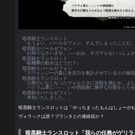
暗黒騎士ランスロット
「もうよい、バールゼフォン。すんでしまったことだ
暗黒騎士バールゼフォン
「お帰りなさいませ。――おお、オズマらもいっしょ
暗黒騎士ランスロット
「枢機卿の動きはどうだ？」
暗黒騎士バールゼフォン
「スウォンジーの森に全兵力を集計させているとの報
暗黒騎士ランスロット
「公爵のいなくなったウォルスタに決戦を挑むか。よ
バクラム軍に――、いや摂政殿に勝手な行動をとらせ
暗黒騎士バールゼフォン
「承知いたしました。」
暗黒騎士ランスロットは「やっちまったもんはしょーが
ヴォラックは誰？ブランタとの連絡役か？
暗黒騎士ランスロット「我らの任務がゲリラ