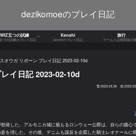
dezikomoeのプレイ日記
WIZ五つの試練
Kenshi
旅行
Z五つの試練のプレイ日記
kenshiのプレイ日記
ゲームとは無関係の
オウガ リボーン プレイ日記 2023-02-10d
記 2023-02-10d
2023.03.26
2023.02
が勃発した。アルモニカ城に籠もるロンウェー公爵は、自らの腹心
の姿を消した。その後、デニムも謀反を企図した騎士レオナールに